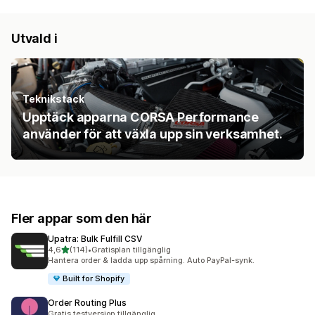
Utvald i
Teknikstack
Upptäck apparna CORSA Performance
använder för att växla upp sin verksamhet.
Fler appar som den här
Upatra: Bulk Fulfill CSV
av 5 stjärnor
4,6
(114)
•
Gratisplan tillgänglig
114 recensioner totalt
Hantera order & ladda upp spårning. Auto PayPal-synk.
Built for Shopify
Order Routing Plus
Gratis testversion tillgänglig