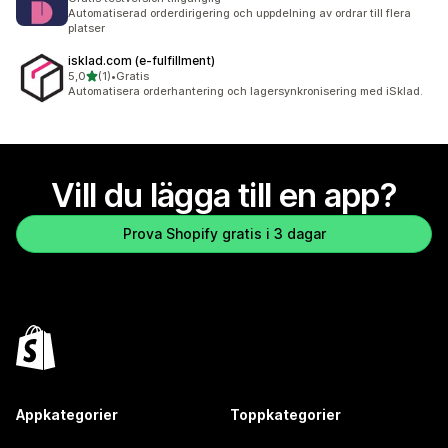
Automatiserad orderdirigering och uppdelning av ordrar till flera
platser
isklad.com (e‑fulfillment)
av 5 stjärnor
5,0
(1)
•
Gratis
1 recensioner totalt
Automatisera orderhantering och lagersynkronisering med iSklad.
Vill du lägga till en app?
Prova Shopify gratis i 3 dagar
Appkategorier
Toppkategorier