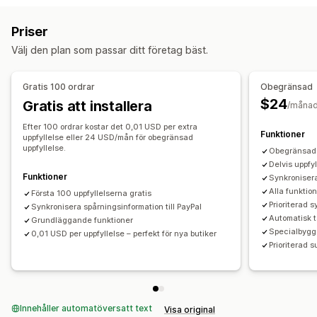
Orderdistribution
Ordertaggar
Betalningsstatus
Lagerhantering
Priser
Orderhantering
Automatisk synkronisering
Anpassade regler
Välj den plan som passar ditt företag bäst.
Anpassning
Lagerjusteringar
SKU-mappning
API:er
Villkorlig logik
Anpassade utlösare
Mallar
Gratis 100 ordrar
Obegränsad
Synkronisera data automatiskt
Schemalagda uppgifter
$24
Gratis att installera
/måna
Anpassade arbetsflöden
Efter 100 ordrar kostar det 0,01 USD per extra
Funktioner
uppfyllelse eller 24 USD/mån för obegränsad
uppfyllelse.
Obegränsad 
Delvis uppfy
Funktioner
Synkronisera
Alla funktio
Första 100 uppfyllelserna gratis
Prioriterad 
Synkronisera spårningsinformation till PayPal
Automatisk t
Grundläggande funktioner
Specialbyggd
0,01 USD per uppfyllelse – perfekt för nya butiker
Prioriterad s
Innehåller automatöversatt text
Visa original