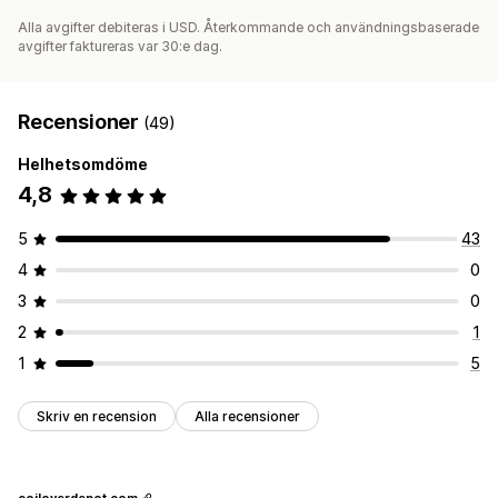
Alla avgifter debiteras i USD. Återkommande och användningsbaserade
avgifter faktureras var 30:e dag.
Recensioner
(49)
Helhetsomdöme
4,8
5
43
4
0
3
0
2
1
1
5
Skriv en recension
Alla recensioner
coiloverdepot.com