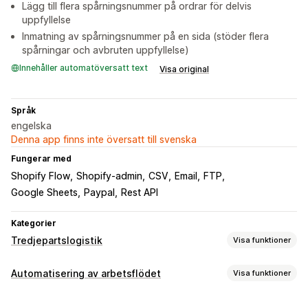
Lägg till flera spårningsnummer på ordrar för delvis
uppfyllelse
Inmatning av spårningsnummer på en sida (stöder flera
spårningar och avbruten uppfyllelse)
Innehåller automatöversatt text
Visa original
Språk
engelska
Denna app finns inte översatt till svenska
Fungerar med
Shopify Flow
Shopify-admin
CSV
Email
FTP
Google Sheets
Paypal
Rest API
Kategorier
Tredjepartslogistik
Visa funktioner
Orderhantering
Automatisering av arbetsflödet
Visa funktioner
Distribution
Batchbearbetning
Spårning av flera bud
Automatiseringsuppgifter
Spårningslänkar
Kundaviseringar
Spårningshistorik