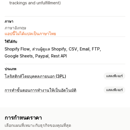
trackings and unfulfillment)
ภาษา
ภาษาอังกฤษ
แอปนี้ไม่ได้แปลเป็นภาษาไทย
ใช้ได้กับ
Shopify Flow
ส่วนผู้ดูแล Shopify
CSV
Email
FTP
Google Sheets
Paypal
Rest API
ประเภท
โลจิสติกส์โดยบุคคลภายนอก (3PL)
แสดงฟีเจอร์
การจัดการคำสั่งซื้อ
การทำขั้นตอนการทำงานให้เป็นอัตโนมัติ
แสดงฟีเจอร์
การจัดการคำสั่งซื้อ
การประมวลผลเป็นชุด
เส้นทางคำสั่งซื้อ
งานอัตโนมัติ
การติดตามผู้ขนส่งหลายราย
ลิงก์ติดตาม
การแจ้งเตือนที่กำหนดเอง
การจัดการคำสั่งซื้อ
แท็กคำสั่งซื้อ
สถานะการชำระเงิน
ประวัติการติดตาม
การกำหนดราคา
การประมวลผลการสั่งซื้อ
การจัดการสินค้าคงคลัง
เลือกแผนที่เหมาะกับธุรกิจของคุณที่สุด
การปรับแต่ง