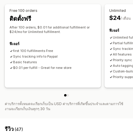
ซิงค์อัตโนมัติ
กฎที่กำหนดเอง
การปรับสต็อกสินค้า
การแมป SKU
API
ตรรกะแบบมีเงื่อนไข
ทริกเกอร์ที่กำหนดเอง
เทมเพลต
Free 100 orders
Unlimited
ซิงค์ข้อมูลอัตโนมัติ
งานตามกำหนดเวลา
เวิร์กโฟลว์ที่กำหนดเอง
$24
ติดตั้งฟรี
/ เดือน
After 100 orders, $0.01 for additional fulfillment or
ฟีเจอร์
$24/mo for Unlimited fulfillment.
Unlimited fu
Partial fulfil
ฟีเจอร์
Sync trackin
first 100 fulfillments Free
All features
Sync tracking info to Paypal
Priority sync
Basic features
Auto tagging
$0.01 per fulfill - Great for new store
Custom-build
Priority supp
ค่าบริการทั้งหมดจะเรียกเก็บเป็น USD ค่าบริการที่เกิดขึ้นประจำและตามการใช้
งานจะเรียกเก็บเงินทุกๆ 30 วัน
รีวิว
(47)