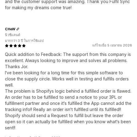
and the customer support was amazing. Thank you Fulfil Sync
for making my dreams come true!
CHeW
นิวซีแลนด์
มากกว่า 3 ปี ในการใช้แอป
แก้ไขเมื่อ 5 เมษายน 2026
Quick addition to Feedback: The support from this company is
excellent. Always looking to improve and solves all problems.
Thanks Jor.
I've been looking for a long time for this simple software to
close the supply circle. Works well in testing and fulfills orders
well.
The problem is Shopifys logic behind a fulfilled order is flawed.
An order has to be fulfilled to send a notice to your 3PL or
fulfillment partner and once it's fulfilled the App cannot add the
tracking info!! Really an order isn't fulfilled until its fulfilled!!
Shopify should send a Request to fulfill but leave the order
open so it can actually be fulfilled when you know what's been
sent!!