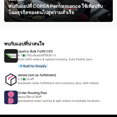
พบกับแอปที่ CORSA Performance ใช้เพื่อปรับ
โฉมธุรกิจของตนไปสู่ความสำเร็จ
พบกับแอปที่น่าสนใจ
Upatra: Bulk Fulfill CSV
เต็ม 5 ดาว
4.7
(118)
•
มีแผนฟรีให้บริการ
ทั้งหมด 118 รีวิว
Bulk fulfill orders & upload tracking. Auto PayPal sync.
Built for Shopify
isklad.com (e‑fulfillment)
เต็ม 5 ดาว
5.0
(1)
•
ฟรี
ทั้งหมด 1 รีวิว
Automate order fulfillment and inventory sync with iSklad.
Order Routing Plus
ทดลองใช้งานได้ฟรี
Automated order routing & split orders to multiple locations