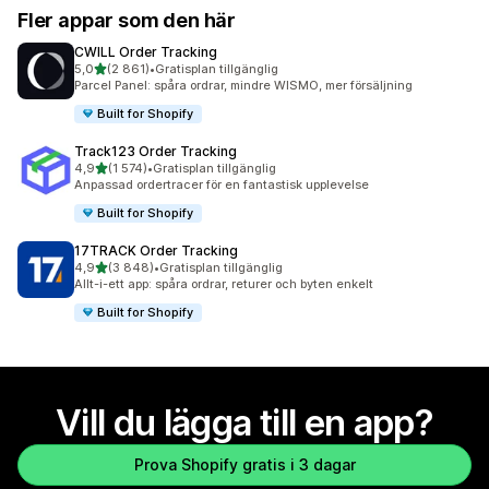
Fler appar som den här
CWILL Order Tracking
av 5 stjärnor
5,0
(2 861)
•
Gratisplan tillgänglig
2861 recensioner totalt
Parcel Panel: spåra ordrar, mindre WISMO, mer försäljning
Built for Shopify
Track123 Order Tracking
av 5 stjärnor
4,9
(1 574)
•
Gratisplan tillgänglig
1574 recensioner totalt
Anpassad ordertracer för en fantastisk upplevelse
Built for Shopify
17TRACK Order Tracking
av 5 stjärnor
4,9
(3 848)
•
Gratisplan tillgänglig
3848 recensioner totalt
Allt-i-ett app: spåra ordrar, returer och byten enkelt
Built for Shopify
Vill du lägga till en app?
Prova Shopify gratis i 3 dagar