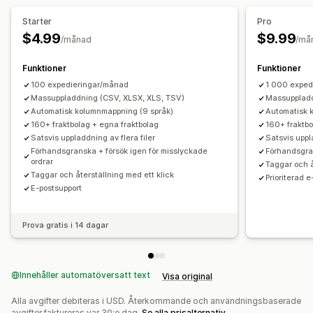
Starter
Pro
$4.99
$9.99
/månad
/må
Funktioner
Funktioner
100 expedieringar/månad
1 000 exped
Massuppladdning (CSV, XLSX, XLS, TSV)
Massuppladd
Automatisk kolumnmappning (9 språk)
Automatisk 
160+ fraktbolag + egna fraktbolag
160+ fraktbo
Satsvis uppladdning av flera filer
Satsvis uppl
Förhandsgranska + försök igen för misslyckade
Förhandsgran
ordrar
Taggar och å
Taggar och återställning med ett klick
Prioriterad 
E-postsupport
Prova gratis i 14 dagar
Innehåller automatöversatt text
Visa original
Alla avgifter debiteras i USD. Återkommande och användningsbaserade
avgifter faktureras var 30:e dag.
Se alla prisalternativ