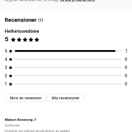
Recensioner
(1)
Helhetsomdöme
5
5
1
4
0
3
0
2
0
1
0
Skriv en recension
Alla recensioner
Maison Boseong
Sydkorea
Ungefär en månad användning av appen