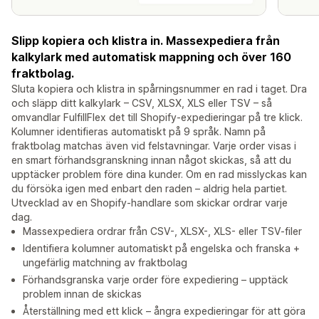
Slipp kopiera och klistra in. Massexpediera från
kalkylark med automatisk mappning och över 160
fraktbolag.
Sluta kopiera och klistra in spårningsnummer en rad i taget. Dra
och släpp ditt kalkylark – CSV, XLSX, XLS eller TSV – så
omvandlar FulfillFlex det till Shopify-expedieringar på tre klick.
Kolumner identifieras automatiskt på 9 språk. Namn på
fraktbolag matchas även vid felstavningar. Varje order visas i
en smart förhandsgranskning innan något skickas, så att du
upptäcker problem före dina kunder. Om en rad misslyckas kan
du försöka igen med enbart den raden – aldrig hela partiet.
Utvecklad av en Shopify-handlare som skickar ordrar varje
dag.
Massexpediera ordrar från CSV-, XLSX-, XLS- eller TSV-filer
Identifiera kolumner automatiskt på engelska och franska +
ungefärlig matchning av fraktbolag
Förhandsgranska varje order före expediering – upptäck
problem innan de skickas
Återställning med ett klick – ångra expedieringar för att göra