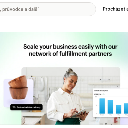
Procházet 
ie propagovaných obrázků