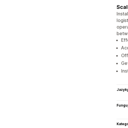
Scal
Insta
logis
opera
betwe
Eff
Acc
Off
Get
Ins
Jazyk
Funguj
Katego