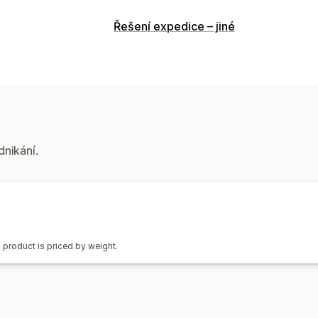
Řízení objednávek
Řešení expedice – jiné
Plnění
Správa skladových zásob
Automatická synchronizace
Mapován
dnikání.
h product is priced by weight.