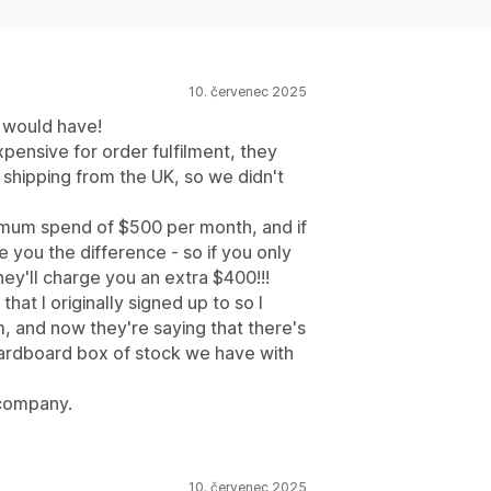
10. červenec 2025
I would have!
ensive for order fulfilment, they
shipping from the UK, so we didn't
mum spend of $500 per month, and if
 you the difference - so if you only
hey'll charge you an extra $400!!!
at I originally signed up to so I
, and now they're saying that there's
cardboard box of stock we have with
 company.
10. červenec 2025