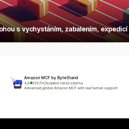
mohou s vychystáním, zabalením, expedicí
Amazon MCF by ByteStand
z 5 hvězd
4,9
(357)
•
Zkušební verze zdarma
Celkový počet recenzí: 357
Advanced global Amazon MCF with real human support