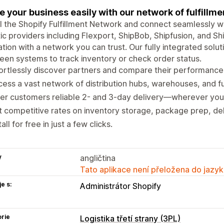
e your business easily with our network of fulfillm
ll the Shopify Fulfillment Network and connect seamlessly wi
tic providers including Flexport, ShipBob, Shipfusion, and S
tion with a network you can trust. Our fully integrated solu
en systems to track inventory or check order status.
ortlessly discover partners and compare their performance 
ess a vast network of distribution hubs, warehouses, and fu
er customers reliable 2- and 3-day delivery—wherever you 
 competitive rates on inventory storage, package prep, deli
tall for free in just a few clicks.
y
angličtina
Tato aplikace není přeložena do jazyk
e s:
Administrátor Shopify
rie
Logistika třetí strany (3PL)