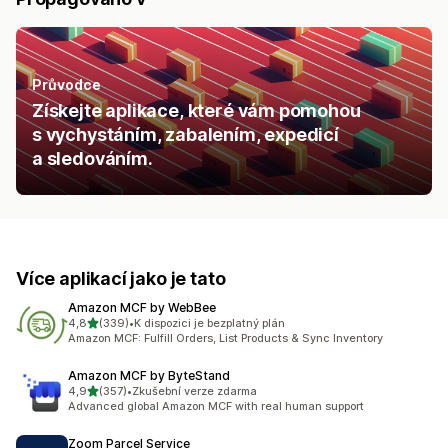
Průvodce
Získejte aplikace, které vám pomohou
s vychystáním, zabalením, expedicí
a sledováním.
Více aplikací jako je tato
Amazon MCF by WebBee
z 5 hvězd
4,8
(339)
•
K dispozici je bezplatný plán
Celkový počet recenzí: 339
Amazon MCF: Fulfill Orders, List Products & Sync Inventory
Amazon MCF by ByteStand
z 5 hvězd
4,9
(357)
•
Zkušební verze zdarma
Celkový počet recenzí: 357
Advanced global Amazon MCF with real human support
Zoom Parcel Service