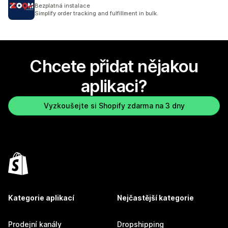
Bezplatná instalace
Simplify order tracking and fulfillment in bulk.
Chcete přidat nějakou
aplikaci?
Vyzkoušejte si Shopify zdarma na 3 dny
Kategorie aplikací
Nejčastější kategorie
Prodejní kanály
Dropshipping