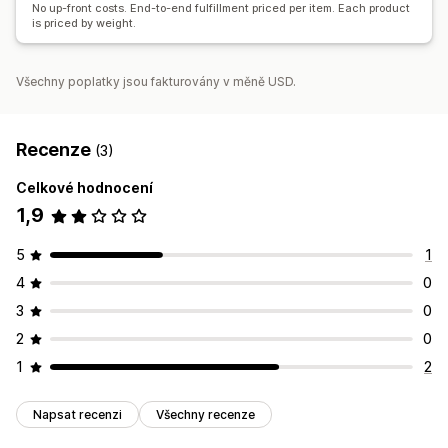
No up-front costs. End-to-end fulfillment priced per item. Each product
is priced by weight.
Všechny poplatky jsou fakturovány v měně USD.
Recenze
(3)
Celkové hodnocení
1,9
5
1
4
0
3
0
2
0
1
2
Napsat recenzi
Všechny recenze