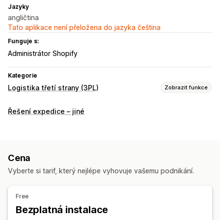
Jazyky
angličtina
Tato aplikace není přeložena do jazyka čeština
Funguje s:
Administrátor Shopify
Kategorie
Logistika třetí strany (3PL)
Zobrazit funkce
Řízení objednávek
Řešení expedice – jiné
Plnění
Správa skladových zásob
Automatická synchronizace
Mapování SKU
Cena
Vyberte si tarif, který nejlépe vyhovuje vašemu podnikání.
Free
Bezplatná instalace