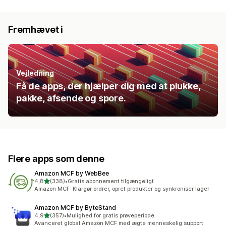
Fremhævet i
Vejledning
Få de apps, der hjælper dig med at plukke,
pakke, afsende og spore.
Flere apps som denne
Amazon MCF by WebBee
ud af 5 stjerner
4,8
(338)
•
Gratis abonnement tilgængeligt
338 anmeldelser i alt
Amazon MCF: Klargør ordrer, opret produkter og synkroniser lager
Amazon MCF by ByteStand
ud af 5 stjerner
4,9
(357)
•
Mulighed for gratis prøveperiode
357 anmeldelser i alt
Avanceret global Amazon MCF med ægte menneskelig support