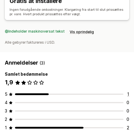
Gratis at installere
Ingen forudgående omkostninger. Klargøring fra start til slut prissættes
pr. vare. Hvert produkt prissættes efter vægt.
Indeholder maskinoversat tekst
Vis oprindelig
Alle gebyrer faktureres i USD.
Anmeldelser
(3)
Samlet bedømmelse
1,9
5
1
4
0
3
0
2
0
1
2