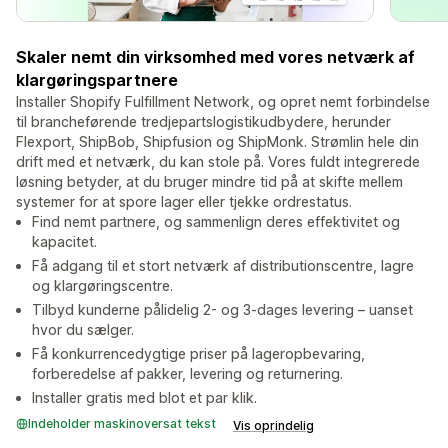
Skaler nemt din virksomhed med vores netværk af
klargøringspartnere
Installer Shopify Fulfillment Network, og opret nemt forbindelse
til brancheførende tredjepartslogistikudbydere, herunder
Flexport, ShipBob, Shipfusion og ShipMonk. Strømlin hele din
drift med et netværk, du kan stole på. Vores fuldt integrerede
løsning betyder, at du bruger mindre tid på at skifte mellem
systemer for at spore lager eller tjekke ordrestatus.
Find nemt partnere, og sammenlign deres effektivitet og
kapacitet.
Få adgang til et stort netværk af distributionscentre, lagre
og klargøringscentre.
Tilbyd kunderne pålidelig 2- og 3-dages levering – uanset
hvor du sælger.
Få konkurrencedygtige priser på lageropbevaring,
forberedelse af pakker, levering og returnering.
Installer gratis med blot et par klik.
Indeholder maskinoversat tekst
Vis oprindelig