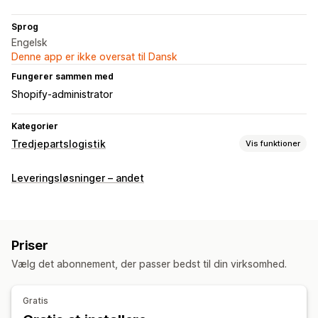
Sprog
Engelsk
Denne app er ikke oversat til Dansk
Fungerer sammen med
Shopify-administrator
Kategorier
Tredjepartslogistik
Vis funktioner
Ordrestyring
Leveringsløsninger – andet
Klargøring
Lagerstyring
Automatisk synkronisering
SKU-kortlægning
Priser
Vælg det abonnement, der passer bedst til din virksomhed.
Gratis