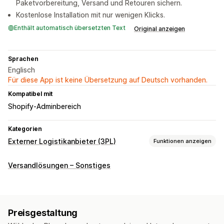
Paketvorbereitung, Versand und Retouren sichern.
Kostenlose Installation mit nur wenigen Klicks.
Enthält automatisch übersetzten Text
Original anzeigen
Sprachen
Englisch
Für diese App ist keine Übersetzung auf Deutsch vorhanden.
Kompatibel mit
Shopify-Adminbereich
Kategorien
Externer Logistikanbieter (3PL)
Funktionen anzeigen
Bestellverwaltung
Versandlösungen – Sonstiges
Fulfillment
Inventarmanagement
Automatische Synchronisierung
SKU-Zuordnung
Preisgestaltung