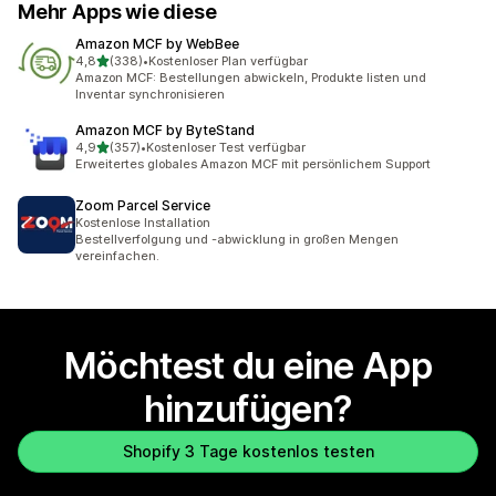
Mehr Apps wie diese
Amazon MCF by WebBee
von 5 Sternen
4,8
(338)
•
Kostenloser Plan verfügbar
338 Rezensionen insgesamt
Amazon MCF: Bestellungen abwickeln, Produkte listen und
Inventar synchronisieren
Amazon MCF by ByteStand
von 5 Sternen
4,9
(357)
•
Kostenloser Test verfügbar
357 Rezensionen insgesamt
Erweitertes globales Amazon MCF mit persönlichem Support
Zoom Parcel Service
Kostenlose Installation
Bestellverfolgung und -abwicklung in großen Mengen
vereinfachen.
Möchtest du eine App
hinzufügen?
Shopify 3 Tage kostenlos testen