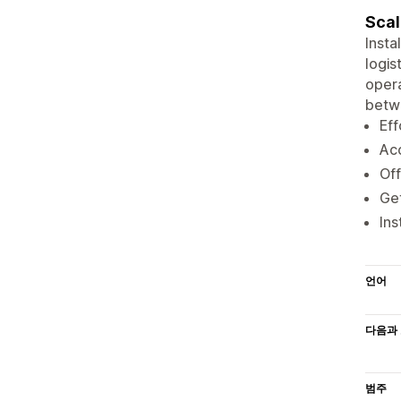
Scal
Insta
logis
opera
betwe
Eff
Acc
Off
Get
Ins
언어
다음과 
범주