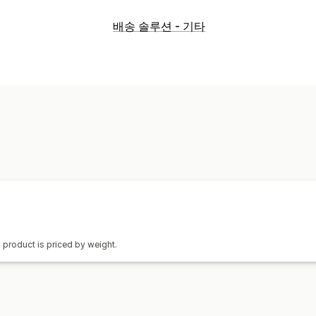
주문 관리
배송 솔루션 - 기타
주문 처리
재고 관리
자동 동기화
SKU 매핑
h product is priced by weight.