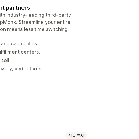
ent partners
th industry-leading third-party
hipMonk. Streamline your entire
tion means less time switching
and capabilities.
lfillment centers.
sell.
very, and returns.
기능 표시