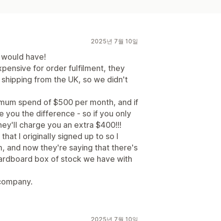
2025년 7월 10일
I would have!
ensive for order fulfilment, they
shipping from the UK, so we didn't
mum spend of $500 per month, and if
 you the difference - so if you only
hey'll charge you an extra $400!!!
at I originally signed up to so I
, and now they're saying that there's
cardboard box of stock we have with
 company.
2025년 7월 10일