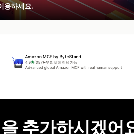
 이용하세요.
Amazon MCF by ByteStand
별 5개 중
4.9
(357)
•
무료 체험 이용 가능
총 리뷰 357개
Advanced global Amazon MCF with real human support
을 추가하시겠어