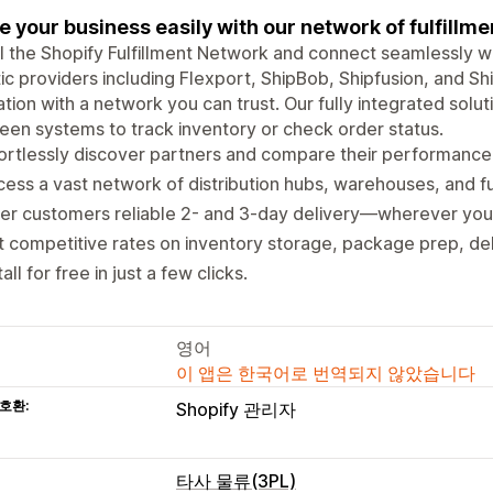
e your business easily with our network of fulfillm
ll the Shopify Fulfillment Network and connect seamlessly wi
tic providers including Flexport, ShipBob, Shipfusion, and S
tion with a network you can trust. Our fully integrated solu
en systems to track inventory or check order status.
ortlessly discover partners and compare their performance 
ess a vast network of distribution hubs, warehouses, and fu
er customers reliable 2- and 3-day delivery—wherever you 
 competitive rates on inventory storage, package prep, deli
tall for free in just a few clicks.
영어
이 앱은 한국어로 번역되지 않았습니다
호환:
Shopify 관리자
타사 물류(3PL)