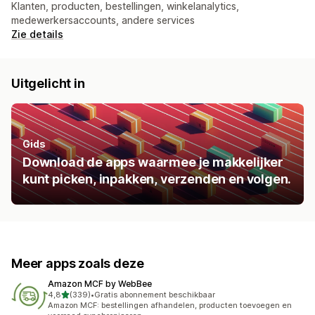
Klanten, producten, bestellingen, winkelanalytics,
medewerkersaccounts, andere services
Zie details
Uitgelicht in
Gids
Download de apps waarmee je makkelijker
kunt picken, inpakken, verzenden en volgen.
Meer apps zoals deze
Amazon MCF by WebBee
van 5 sterren
4,8
(339)
•
Gratis abonnement beschikbaar
339 recensies in totaal
Amazon MCF: bestellingen afhandelen, producten toevoegen en