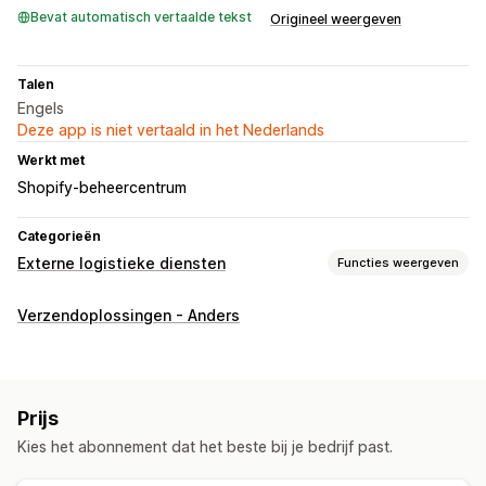
Bevat automatisch vertaalde tekst
Origineel weergeven
Talen
Engels
Deze app is niet vertaald in het Nederlands
Werkt met
Shopify-beheercentrum
Categorieën
Externe logistieke diensten
Functies weergeven
Bestellingenbeheer
Verzendoplossingen - Anders
Fulfilment
Voorraadbeheer
Automatische synchronisatie
SKU-toewijzing
Prijs
Kies het abonnement dat het beste bij je bedrijf past.