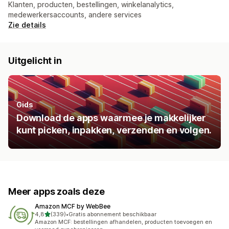
Klanten, producten, bestellingen, winkelanalytics,
medewerkersaccounts, andere services
Zie details
Uitgelicht in
Gids
Download de apps waarmee je makkelijker
kunt picken, inpakken, verzenden en volgen.
Meer apps zoals deze
Amazon MCF by WebBee
van 5 sterren
4,8
(339)
•
Gratis abonnement beschikbaar
339 recensies in totaal
Amazon MCF: bestellingen afhandelen, producten toevoegen en