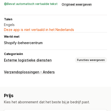
Bevat automatisch vertaalde tekst
Origineel weergeven
Talen
Engels
Deze app is niet vertaald in het Nederlands
Werkt met
Shopify-beheercentrum
Categorieën
Externe logistieke diensten
Functies weergeven
Bestellingenbeheer
Verzendoplossingen - Anders
Fulfilment
Voorraadbeheer
Automatische synchronisatie
SKU-toewijzing
Prijs
Kies het abonnement dat het beste bij je bedrijf past.