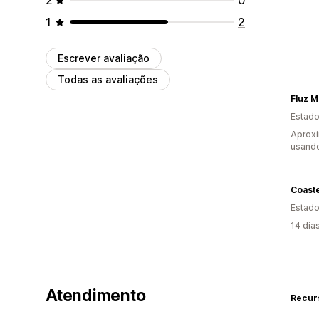
1
2
Escrever avaliação
Todas as avaliações
Fluz M
Estado
Aprox
usand
Coaste
Estado
14 dia
Atendimento
Recur