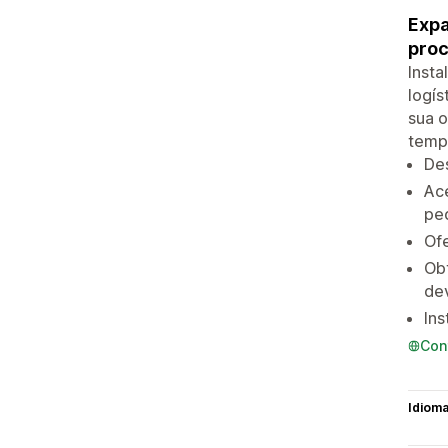
Expa
pro
Insta
logís
sua o
tempo
De
Ac
pe
Ofe
Ob
de
Ins
Con
Idiom