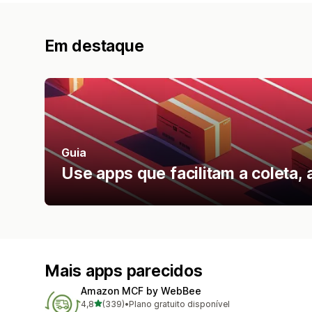
Em destaque
Guia
Use apps que facilitam a coleta,
Mais apps parecidos
Amazon MCF by WebBee
de 5 estrelas
4,8
(339)
•
Plano gratuito disponível
339 avaliações ao todo