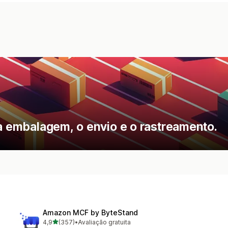
 a embalagem, o envio e o rastreamento.
Amazon MCF by ByteStand
de 5 estrelas
4,9
(357)
•
Avaliação gratuita
357 avaliações ao todo