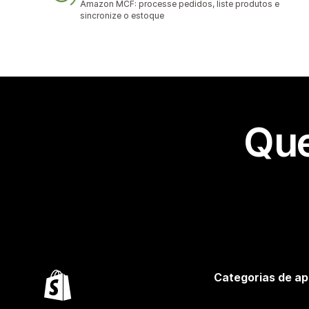
Amazon MCF: processe pedidos, liste produtos e
sincronize o estoque
Que
Categorias de ap