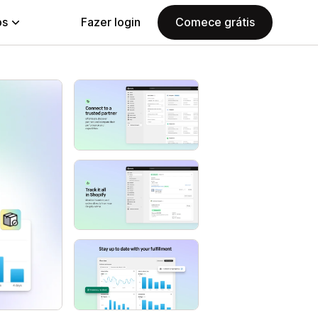
ps
Fazer login
Comece grátis