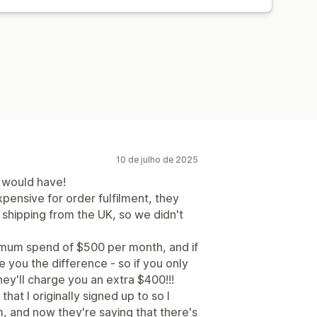
10 de julho de 2025
I would have!
ensive for order fulfilment, they
shipping from the UK, so we didn't
mum spend of $500 per month, and if
 you the difference - so if you only
hey'll charge you an extra $400!!!
at I originally signed up to so I
, and now they're saying that there's