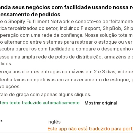
nda seus negócios com facilidade usando nossa r
cessamento de pedidos
le o Shopify Fulfillment Network e conecte-se perfeitament
tica terceirizados do setor, incluindo Flexport, ShipBob, Sh
peração com uma rede de confiança. Nossa solução totalme
 alternando entre sistemas para rastrear o estoque ou verif
scubra parceiros com facilidade e compare o desempenho e
esse uma ampla rede de polos de distribuição, armazéns e
didos.
reça aos clientes entregas confiáveis em 2 e 3 dias, ind
tenha taxas competitivas em armazenamento de estoque, p
voluções.
tale de graça com apenas alguns cliques.
tém texto traduzido automaticamente
Mostrar original
as
inglês
Este app não está traduzido para port