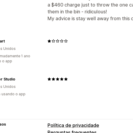
a $460 charge just to throw the one 
them in the bin - ridiculous!
My advice is stay well away from this
art
s Unidos
imadamente 1 ano
o o app
r Studio
s Unidos
s usando o app
sos
Política de privacidade
Perguntas frequentes