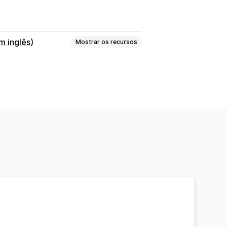
m inglês)
Mostrar os recursos
to de SKUs