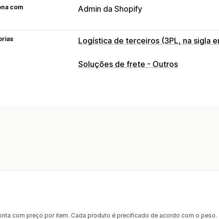
ona com
Admin da Shopify
orias
Logística de terceiros (3PL, na sigla e
Gerenciamento de pedidos
Soluções de frete - Outros
Processamento de pedidos
Gestão de estoque
Sincronização automática
Mapeamen
onta com preço por item. Cada produto é precificado de acordo com o peso.