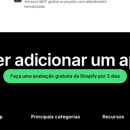
Amazon MCF global avançado com atendimento
humanizado
r adicionar um 
Faça uma avaliação gratuita da Shopify por 3 dias
p
Principais categorias
Recursos