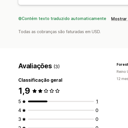
Contém texto traduzido automaticamente
Mostrar 
Todas as cobranças são faturadas em USD.
Avaliações
Forest
(3)
Reino 
12 mes
Classificação geral
1,9
5
1
4
0
3
0
2
0