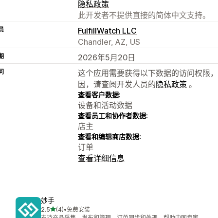
隐私政策
此开发者不提供直接的简体中文支持。
员
FulfillWatch LLC
Chandler, AZ, US
期
2026年5月20日
问
这个应用需要获得以下数据的访问权限，
因，请查阅开发人员的
隐私政策
。
查看客户数据:
设备和活动数据
查看员工和协作者数据:
店主
查看和编辑商店数据:
订单
查看详细信息
妙手
星（满分 5 星）
2.5
(4)
•
免费安装
总共 4 条评论
支持产品采集、发布和管理，订单同步和处理，帮助中国卖家