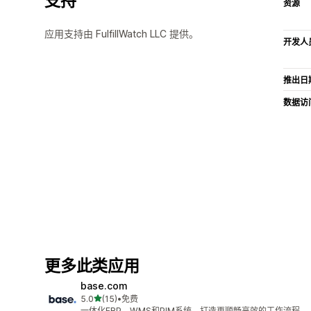
支持
资源
应用支持由 FulfillWatch LLC 提供。
开发人
推出日
数据访
更多此类应用
base.com
星（满分 5 星）
5.0
(15)
•
免费
总共 15 条评论
一体化ERP、WMS和PIM系统，打造更顺畅高效的工作流程