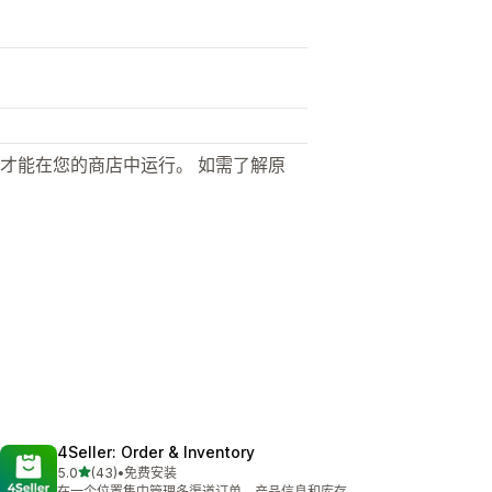
才能在您的商店中运行。 如需了解原
4Seller: Order & Inventory
星（满分 5 星）
5.0
(43)
•
免费安装
总共 43 条评论
在一个位置集中管理多渠道订单、产品信息和库存