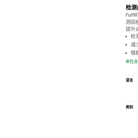
检测
Ful
测因换
提升
检
减少
借
包含
语言
类别