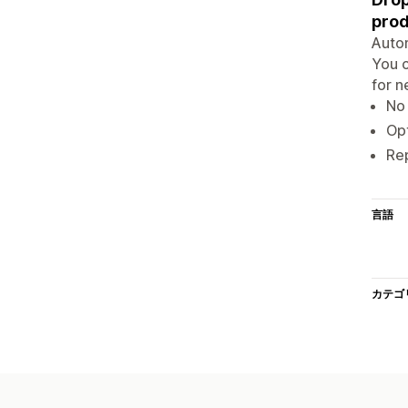
prod
Autom
You c
for n
No 
Opt
Re
言語
カテゴ