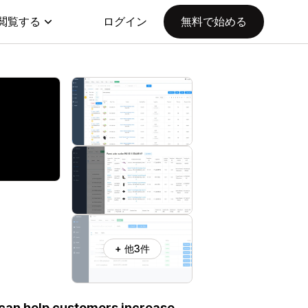
閲覧する
ログイン
無料で始める
+ 他3件
 can help customers increase