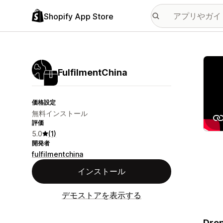
Shopify App Store
特集
FulfilmentChina
価格設定
無料インストール
評価
5.0
(1)
開発者
fulfilmentchina
インストール
デモストアを表示する
Drop