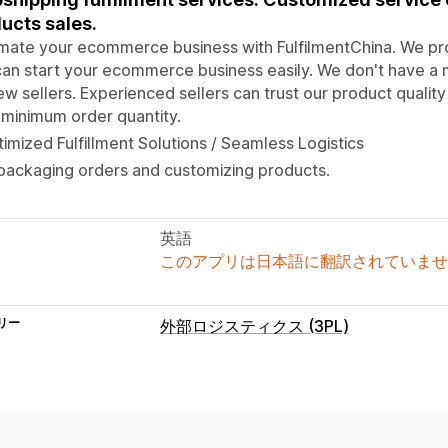
ucts sales.
ate your ecommerce business with FulfilmentChina. We pro
an start your ecommerce business easily. We don't have a mi
ew sellers. Experienced sellers can trust our product quality 
minimum order quantity.
imized Fulfillment Solutions / Seamless Logistics
packaging orders and customizing products.
英語
このアプリは日本語に翻訳されていませ
リー
外部ロジスティクス (3PL)
注文管理
フルフィルメント
バッチ処理
注文ル
在庫管理