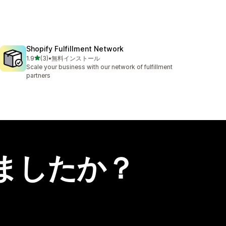
Shopify Fulfillment Network
5つ星中
1.9
(3)
•
無料インストール
合計レビュー数：3件
Scale your business with our network of fulfillment
partners
ましたか？