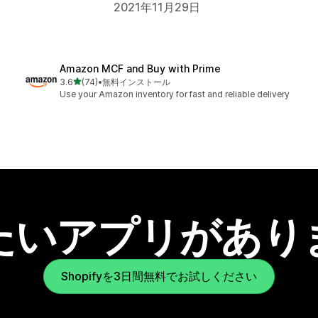
2021年11月29日
Amazon MCF and Buy with Prime
5つ星中
3.6
(74)
•
無料インストール
合計レビュー数：74件
Use your Amazon inventory for fast and reliable delivery
たいアプリがあり
Shopifyを3日間無料でお試しください