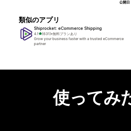
公開日
類似のアプリ
Shiprocket: eCommerce Shipping
5つ星中
4.1
(631)
•
無料プランあり
合計レビュー数：631件
Grow your business faster with a trusted eCommerce
partner
使ってみ