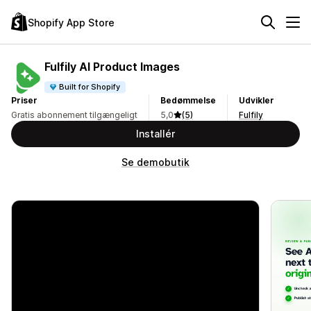
Shopify App Store
Fulfily AI Product Images
Built for Shopify
Priser
Bedømmelse
Udvikler
Gratis abonnement tilgængeligt
5,0
(5)
Fulfily
Installér
Se demobutik