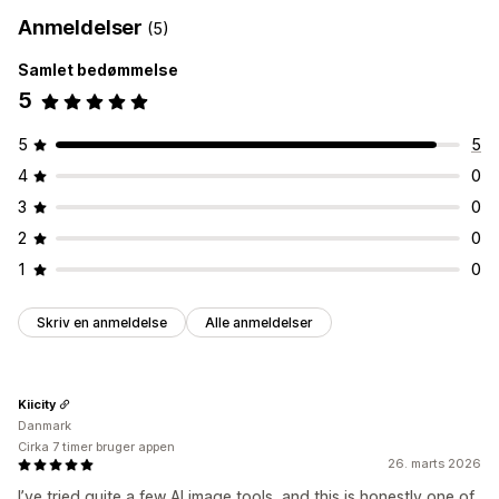
Anmeldelser
(5)
Samlet bedømmelse
5
5
5
4
0
3
0
2
0
1
0
Skriv en anmeldelse
Alle anmeldelser
Kiicity
Danmark
Cirka 7 timer bruger appen
26. marts 2026
I’ve tried quite a few AI image tools, and this is honestly one of