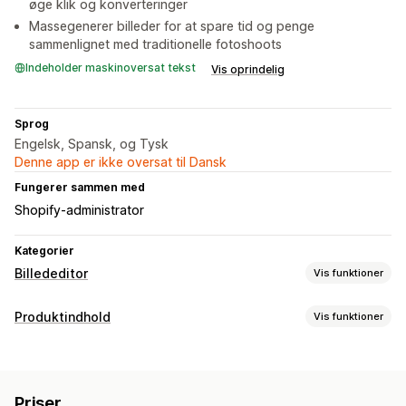
øge klik og konverteringer
Massegenerer billeder for at spare tid og penge
sammenlignet med traditionelle fotoshoots
Indeholder maskinoversat tekst
Vis oprindelig
Sprog
Engelsk, Spansk, og Tysk
Denne app er ikke oversat til Dansk
Fungerer sammen med
Shopify-administrator
Kategorier
Billededitor
Vis funktioner
Optimering af billeder
Produktindhold
Vis funktioner
Automatisk optimering
Fjernelse af baggrund
SEO
Indholdstyper
Generering med kunstig intelligens
Tilpassede baggrunde
Billeder
Generativ udfyldning
Vandmærker
Priser