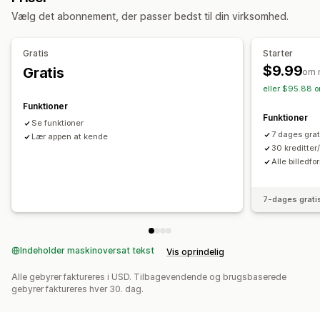
Skabelse af indhold
Masseredigering
Vælg det abonnement, der passer bedst til din virksomhed.
Generering med kunstig intelligens
Billedredigering
Formatkonvertering
Filupload
Masseredigering
Gratis
Starter
$9.99
Gratis
om 
eller $95.88 o
Funktioner
Funktioner
Se funktioner
7 dages grat
Lær appen at kende
30 kreditter
Alle billedfo
7-dages grati
Indeholder maskinoversat tekst
Vis oprindelig
Alle gebyrer faktureres i USD. Tilbagevendende og brugsbaserede
gebyrer faktureres hver 30. dag.