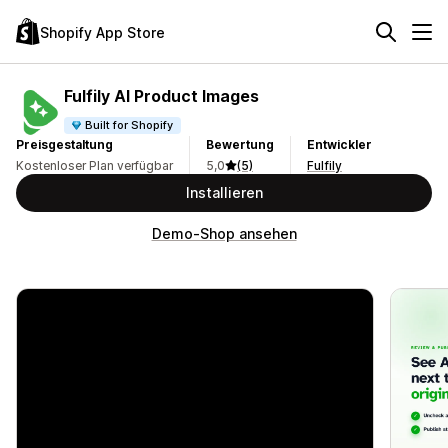
Shopify App Store
Fulfily AI Product Images
Built for Shopify
Preisgestaltung
Bewertung
Entwickler
Kostenloser Plan verfügbar
5,0
(5)
Fulfily
Installieren
Demo-Shop ansehen