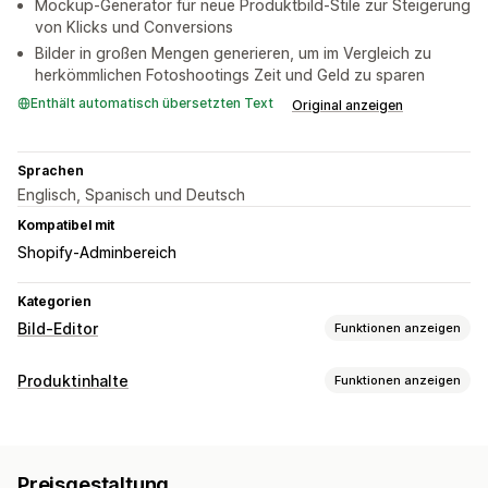
Mockup-Generator für neue Produktbild-Stile zur Steigerung
von Klicks und Conversions
Bilder in großen Mengen generieren, um im Vergleich zu
herkömmlichen Fotoshootings Zeit und Geld zu sparen
Enthält automatisch übersetzten Text
Original anzeigen
Sprachen
Englisch, Spanisch und Deutsch
Kompatibel mit
Shopify-Adminbereich
Kategorien
Bild-Editor
Funktionen anzeigen
Bildoptimierung
Produktinhalte
Funktionen anzeigen
Automatische Optimierung
Entfernung des Hintergrunds
Inhaltsarten
SEO
KI-Generierung
Benutzerdefinierte Hintergründe
Bilder
Generative Befüllung
Wasserzeichen
Preisgestaltung