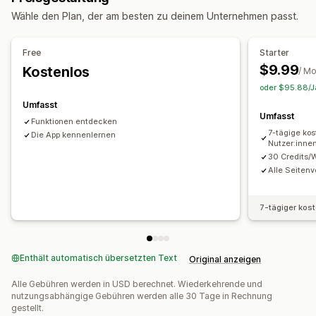
Erstellung von Inhalten
Massenbearbeitung
Wähle den Plan, der am besten zu deinem Unternehmen passt.
KI-Generierung
Bildbearbeitung
Massenbearbeitung
Formatkonvertierung
Datei-Upload
Free
Starter
$9.99
Kostenlos
/ M
oder $95.88/Ja
Umfasst
Umfasst
Funktionen entdecken
7-tägige kos
Die App kennenlernen
Nutzer:inne
30 Credits/
Alle Seitenv
7-tägiger kos
Enthält automatisch übersetzten Text
Original anzeigen
Alle Gebühren werden in USD berechnet. Wiederkehrende und
nutzungsabhängige Gebühren werden alle 30 Tage in Rechnung
gestellt.