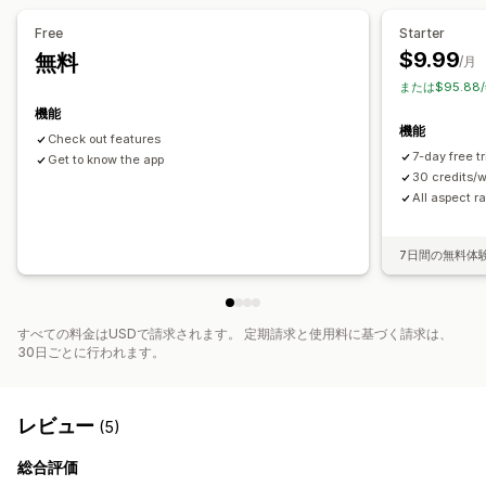
Free
Starter
$9.99
無料
/月
または$95.88
機能
機能
Check out features
7-day free t
Get to know the app
30 credits/
All aspect ra
7日間の無料体
すべての料金はUSDで請求されます。 定期請求と使用料に基づく請求は、
30日ごとに行われます。
レビュー
(5)
総合評価