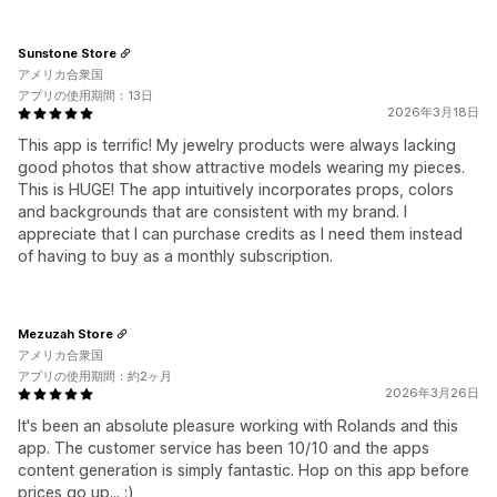
Sunstone Store
アメリカ合衆国
アプリの使用期間：13日
2026年3月18日
This app is terrific! My jewelry products were always lacking
good photos that show attractive models wearing my pieces.
This is HUGE! The app intuitively incorporates props, colors
and backgrounds that are consistent with my brand. I
appreciate that I can purchase credits as I need them instead
of having to buy as a monthly subscription.
Mezuzah Store
アメリカ合衆国
アプリの使用期間：約2ヶ月
2026年3月26日
It's been an absolute pleasure working with Rolands and this
app. The customer service has been 10/10 and the apps
content generation is simply fantastic. Hop on this app before
prices go up... :)