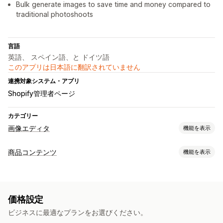
Bulk generate images to save time and money compared to
traditional photoshoots
言語
英語、 スペイン語、と ドイツ語
このアプリは日本語に翻訳されていません
連携対象システム・アプリ
Shopify管理者ページ
カテゴリー
画像エディタ
機能を表示
画像の最適化
商品コンテンツ
機能を表示
自動最適化
背景の削除
SEO
AI生成
カスタム背景
コンテンツタイプ
生成塗りつぶし
電子透かし
画像
一括編集
価格設定
コンテンツ作成
フォーマット変換
ファイルのアップロード
ビジネスに最適なプランをお選びください。
AI生成
画像編集
一括編集