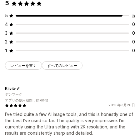
5
5
5
4
0
3
0
2
0
1
0
レビューを書く
すべてのレビュー
Kiicity
デンマーク
アプリの使用期間：約7時間
2026年3月26日
I’ve tried quite a few AI image tools, and this is honestly one of
the best I’ve used so far. The quality is very impressive. I’m
currently using the Ultra setting with 2K resolution, and the
results are consistently sharp and detailed.