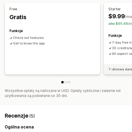
Edycja zbiorcza
Konwersja formatu
Przesyłanie pliku
Free
Starter
$9.99
Gratis
/mie
albo $95.88/r
Funkcje
Funkcje
Check out features
7-day free t
Get to know the app
30 credits/
All aspect ra
7-dniowa dar
Wszystkie opłaty są naliczane w USD. Opłaty cykliczne i zależne od
użytkowania są pobierane co 30 dni.
Recenzje
(5)
Ogólna ocena