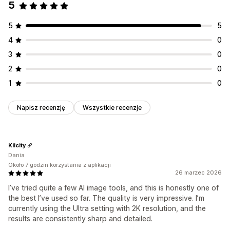
5
5
5
4
0
3
0
2
0
1
0
Napisz recenzję
Wszystkie recenzje
Kiicity
Dania
Około 7 godzin korzystania z aplikacji
26 marzec 2026
I’ve tried quite a few AI image tools, and this is honestly one of
the best I’ve used so far. The quality is very impressive. I’m
currently using the Ultra setting with 2K resolution, and the
results are consistently sharp and detailed.