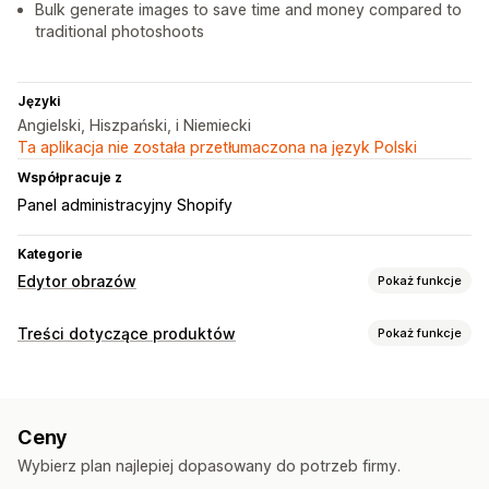
Bulk generate images to save time and money compared to
traditional photoshoots
Języki
Angielski, Hiszpański, i Niemiecki
Ta aplikacja nie została przetłumaczona na język Polski
Współpracuje z
Panel administracyjny Shopify
Kategorie
Edytor obrazów
Pokaż funkcje
Optymalizacja obrazów
Treści dotyczące produktów
Pokaż funkcje
Automatyczna optymalizacja
Usuwanie tła
Typy zawartości
Pozycjonowanie stron
Generowanie treści przy pomocy AI
Obrazy
Niestandardowe tła
Wypełnienie generatywne
Ceny
Znaki wodne
Tworzenie treści
Wybierz plan najlepiej dopasowany do potrzeb firmy.
Generowanie treści przy pomocy AI
Edycja obrazów
Edycja zbiorcza