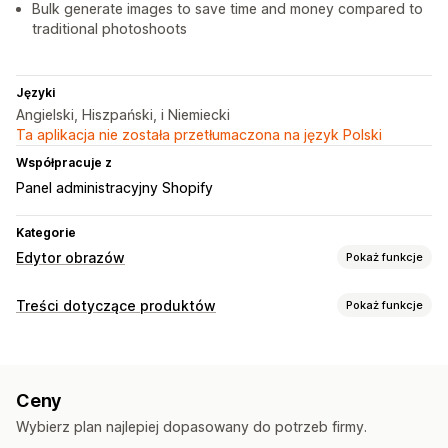
Bulk generate images to save time and money compared to
traditional photoshoots
Języki
Angielski, Hiszpański, i Niemiecki
Ta aplikacja nie została przetłumaczona na język Polski
Współpracuje z
Panel administracyjny Shopify
Kategorie
Edytor obrazów
Pokaż funkcje
Optymalizacja obrazów
Treści dotyczące produktów
Pokaż funkcje
Automatyczna optymalizacja
Usuwanie tła
Typy zawartości
Pozycjonowanie stron
Generowanie treści przy pomocy AI
Obrazy
Niestandardowe tła
Wypełnienie generatywne
Ceny
Znaki wodne
Tworzenie treści
Wybierz plan najlepiej dopasowany do potrzeb firmy.
Generowanie treści przy pomocy AI
Edycja obrazów
Edycja zbiorcza