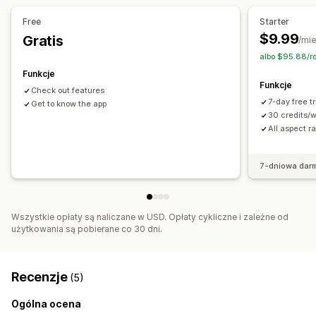
Edycja zbiorcza
Konwersja formatu
Przesyłanie pliku
Free
Starter
$9.99
Gratis
/mie
albo $95.88/r
Funkcje
Funkcje
Check out features
7-day free t
Get to know the app
30 credits/
All aspect ra
7-dniowa dar
Wszystkie opłaty są naliczane w USD. Opłaty cykliczne i zależne od
użytkowania są pobierane co 30 dni.
Recenzje
(5)
Ogólna ocena