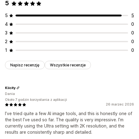
5
5
5
4
0
3
0
2
0
1
0
Napisz recenzję
Wszystkie recenzje
Kiicity
Dania
Około 7 godzin korzystania z aplikacji
26 marzec 2026
I’ve tried quite a few AI image tools, and this is honestly one of
the best I’ve used so far. The quality is very impressive. I’m
currently using the Ultra setting with 2K resolution, and the
results are consistently sharp and detailed.