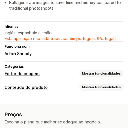
Bulk generate images to save time and money compared to
traditional photoshoots
Idiomas
inglês, espanhole alemão
Esta aplicação não está traduzida em português (Portugal)
Funciona com
Admin Shopify
Categorias
Editor de imagem
Mostrar funcionalidades
Otimização de imagem
Conteúdo do produto
Mostrar funcionalidades
Otimização automática
Remoção de fundos
SEO
Tipos de conteúdo
Geração por IA
Fundos personalizados
Imagens
Preenchimento generativo
Marcas de água
Preços
Criação de conteúdos
Edição em lote
Escolha o plano que melhor se adequa ao negócio.
Geração por IA
Edição de imagem
Edição em lote
Conversão de formatos
Carregamento de ficheiros