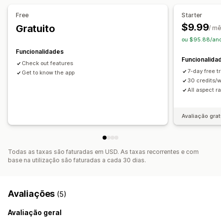
Free
Starter
$9.99
Gratuito
/ m
ou $95.88/an
Funcionalidades
Funcionalida
Check out features
7-day free t
Get to know the app
30 credits/
All aspect ra
Avaliação grat
Todas as taxas são faturadas em USD. As taxas recorrentes e com
base na utilização são faturadas a cada 30 dias.
Avaliações
(5)
Avaliação geral