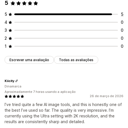
5
5
5
4
0
3
0
2
0
1
0
Escrever uma avaliação
Todas as avaliações
Kiicity
Dinamarca
Aproximadamente 7 horas usando a aplicação
26 de março de 2026
I’ve tried quite a few AI image tools, and this is honestly one of
the best I’ve used so far. The quality is very impressive. I’m
currently using the Ultra setting with 2K resolution, and the
results are consistently sharp and detailed.