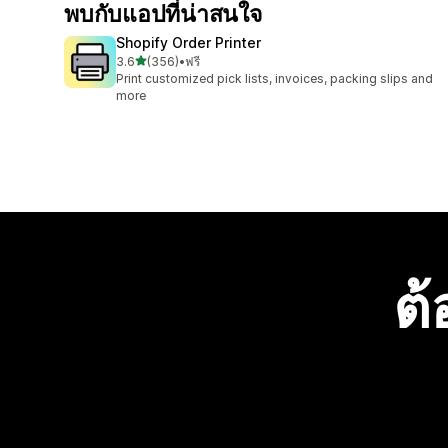
พบกับแอปที่น่าสนใจ
Shopify Order Printer
เต็ม 5 ดาว
3.6
(356)
•
ฟรี
ทั้งหมด 356 รีวิว
Print customized pick lists, invoices, packing slips and
more
ต้