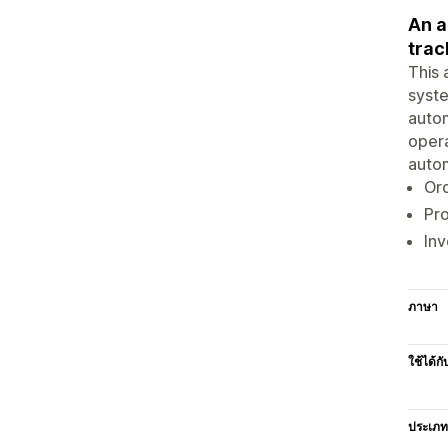
An a
trac
This 
syste
autom
opera
autom
Ord
Pr
Inv
ภาษา
ใช้ได้กั
ประเภท