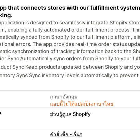
pp that connects stores with our fulfillment syst
king.
application is designed to seamlessly integrate Shopify sto
m, enabling a fully automated order fulfillment process. Thr
atically synced from Shopify to our fulfillment platform, e
tional errors. The app provides real-time order status upda
atic synchronization of tracking information back to the Sho
er Sync Automatically sync orders from Shopify to your fulf
oduct Sync Keep products updated between Shopify and yo
entory Sync Sync inventory levels automatically to prevent 
ภาษาอังกฤษ
แอปนี้ไม่ได้แปลเป็นภาษาไทย
บ
ส่วนผู้ดูแล Shopify
คำสั่งซื้อ - อื่นๆ