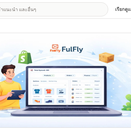
เรียกดู
อรีรูปภาพที่แสดง