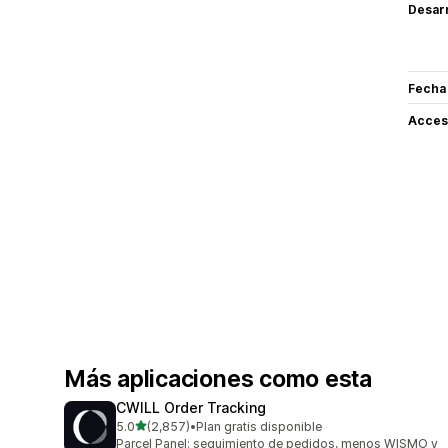
Desarr
Fecha
Acceso
Más aplicaciones como esta
CWILL Order Tracking
de 5 estrellas
5.0
(2,857)
•
Plan gratis disponible
2857 reseñas en total
Parcel Panel: seguimiento de pedidos, menos WISMO y