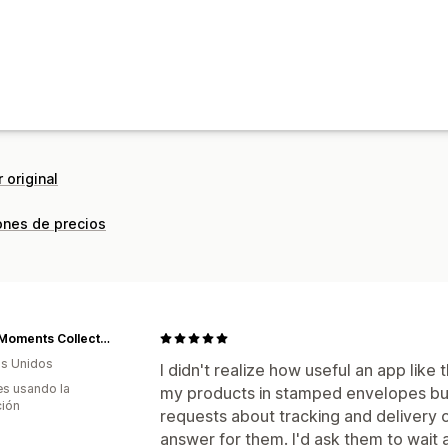
 original
ones de precios
Table Moments Collective
s Unidos
I didn't realize how useful an app like 
s usando la
my products in stamped envelopes but 
ción
requests about tracking and delivery of
answer for them. I'd ask them to wait a