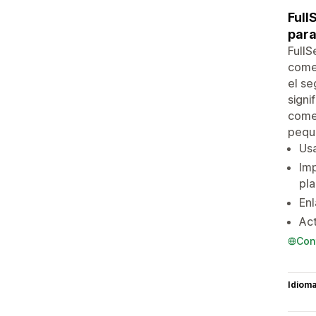
Full
para
FullS
comer
el se
signi
comer
peque
Usa
Imp
pla
Enl
Act
Con
Idiom