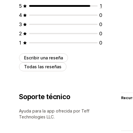
5
1
4
0
3
0
2
0
1
0
Escribir una reseña
Todas las reseñas
Soporte técnico
Recur
Ayuda para la app ofrecida por Teff
Technologies LLC.