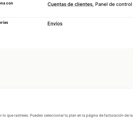
ona con
Cuentas de clientes
Panel de control
orías
Envíos
Etiquetas y embalaje
Creación de etiquetas
Embalaje
Fec
Gestión de envíos
Seguimiento en tiempo real
Notifica
 lo que rastrees. Puedes seleccionar tu plan en la página de facturación de la