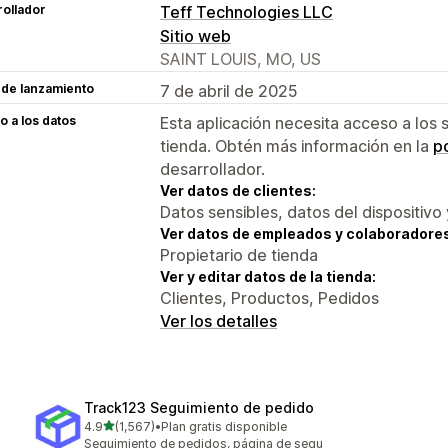
ollador
Teff Technologies LLC
Sitio web
SAINT LOUIS, MO, US
 de lanzamiento
7 de abril de 2025
 a los datos
Esta aplicación necesita acceso a los 
tienda. Obtén más información en la
po
desarrollador.
Ver datos de clientes:
Datos sensibles, datos del dispositivo 
Ver datos de empleados y colaboradore
Propietario de tienda
Ver y editar datos de la tienda:
Clientes, Productos, Pedidos
Ver los detalles
Track123 Seguimiento de pedido
de 5 estrellas
4.9
(1,567)
•
Plan gratis disponible
1567 reseñas en total
Seguimiento de pedidos, página de segu