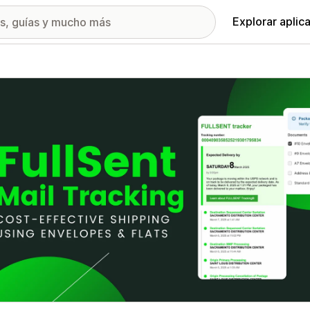
Explorar aplic
ía de imágenes destacadas