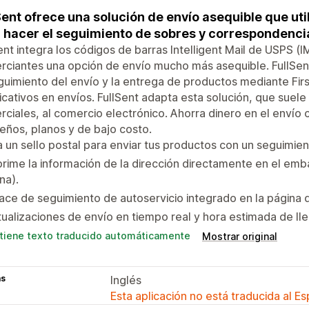
Sent ofrece una solución de envío asequible que ut
 hacer el seguimiento de sobres y correspondenci
ent integra los códigos de barras Intelligent Mail de USPS (I
ciantes una opción de envío mucho más asequible. FullSent
guimiento del envío y la entrega de productos mediante Firs
ficativos en envíos. FullSent adapta esta solución, que suele
ciales, al comercio electrónico. Ahorra dinero en el envío 
ños, planos y de bajo costo.
 un sello postal para enviar tus productos con un seguimien
rime la información de la dirección directamente en el em
na).
ace de seguimiento de autoservicio integrado en la página 
ualizaciones de envío en tiempo real y hora estimada de ll
tiene texto traducido automáticamente
Mostrar original
as
Inglés
Esta aplicación no está traducida al E