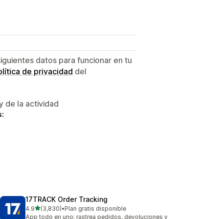
siguientes datos para funcionar en tu
lítica de privacidad
del
y de la actividad
s:
17TRACK Order Tracking
de 5 estrellas
4.9
(3,830)
•
Plan gratis disponible
3830 reseñas en total
App todo en uno: rastrea pedidos, devoluciones y