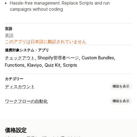
Hassle-free management. Replace Scripts and run
campaigns without coding
言語
英語
このアプリは日本語に翻訳されていません
連携対象システム・アプリ
チェックアウト
Shopify管理者ページ
Custom Bundles
Functions
Klaviyo
Quiz Kit
Scripts
カテゴリー
ディスカウント
機能を表示
ディスカウントの種類
ワークフローの自動化
機能を表示
クーポンコード
BOGO
固定価格設定
段階的な価格設定
オートメーションタスク
ボリュームディスカウント
数量割引
一律割引
顧客セグメント
顧客タグ
注文タグ
商品タグ
時間ベース
割引率によるディスカウント
一括割引
卸売価格
無料配送
価格設定
注文処理
配送料
カートディスカウント
チェックアウトディスカウント