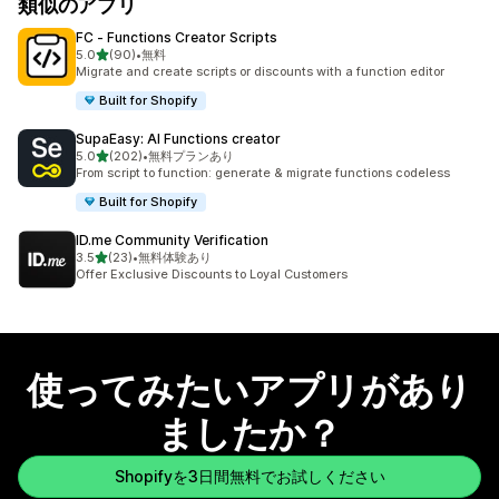
類似のアプリ
FC ‑ Functions Creator Scripts
5つ星中
5.0
(90)
•
無料
合計レビュー数：90件
Migrate and create scripts or discounts with a function editor
Built for Shopify
SupaEasy: AI Functions creator
5つ星中
5.0
(202)
•
無料プランあり
合計レビュー数：202件
From script to function: generate & migrate functions codeless
Built for Shopify
ID.me Community Verification
5つ星中
3.5
(23)
•
無料体験あり
合計レビュー数：23件
Offer Exclusive Discounts to Loyal Customers
使ってみたいアプリがあり
ましたか？
Shopifyを3日間無料でお試しください