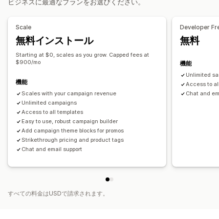
ビジネスに最適なプランをお選びください。
リワード
定期購入
商品バンドル
期間限定オファー
カスタマイズ
アップセルディスカウント
クロスセルディスカウント
条件付きロジック
カスタムトリガー
テンプレート
Scale
Developer Fr
動的価格設定
カスタムディスカウント
スケジュール式タスク
カスタムワークフロー
無料インストール
無料
ディスカウント管理
Starting at $0, scales as you grow. Capped fees at
編集ツール
一括編集
ディスカウントの組み合わせ
$900/mo
機能
オートメーション
Unlimited sa
機能
Access to al
Scales with your campaign revenue
Chat and em
Unlimited campaigns
Access to all templates
Easy to use, robust campaign builder
Add campaign theme blocks for promos
Strikethrough pricing and product tags
Chat and email support
すべての料金はUSDで請求されます。