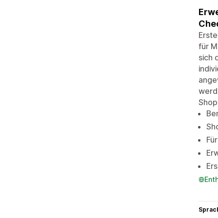
Erwe
Chec
Erste
für M
sich 
indiv
ange
werde
Shopi
Ben
Sho
Für
Erw
Ers
Ent
Sprac