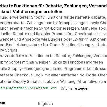
iterte Funktionen für Rabatte, Zahlungen, Versan
kout-Validierungen erstellen.
llung erweiterter Shopify Functions für gestaffelte Rabatt
engenrabatte, Zahlungs- und Lieferanpassungen sowie Chec
durch einen einfachen Skript-Editor ersetzen. Manuelle Tool
idueller Rabatte und flexibler Promos. Der Checkout lässt 
wendet und Angebote wie Bundles oder „2-für-1“-Aktionen 
n. Eine leistungsstarke No-Code-Funktionslösung zur Unter
fy Scripts.
utzerdefinierte Funktionen für Rabatte, Zahlungen, Versand
pify Scripts mit nur wenigen Klicks zu Functions migrieren
 alle Shopify-Pläne geeignet, keine Programmierkenntnisse 
eiterte Checkout-Logik mit einer einfachen No-Code-Oberf
atz für Shopify Scripts mit aktiver Wartung, Alternative zum 
hält automatisch übersetzten Text
Original anzeigen
hen
Englisch