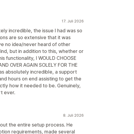
Automatisierungen
Targeting
gging
17. Juli 2026
tely incredible, the issue I had was so
ions are so extensive that it was
ve no idea/never heard of other
nd, but in addition to this, whether or
 this functionality, I WOULD CHOOSE
AND OVER AGAIN SOLELY FOR THE
absolutely incredible, a support
d hours on end assisting to get the
actly how it needed to be. Genuinely,
t ever.
8. Juli 2026
out the entire setup process. He
otion requirements, made several