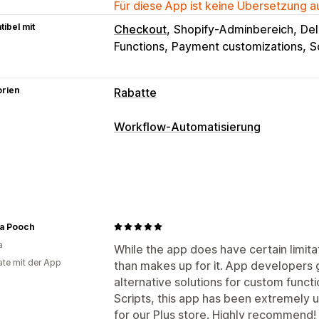
Für diese App ist keine Übersetzung 
ibel mit
Checkout
Shopify-Adminbereich
Del
Functions
Payment customizations
S
orien
Rabatte
Rabatt-Typen
Workflow-Automatisierung
Rabattcodes
Coupons
BOGO
Feste
Automatisierungsaufgaben
Mengenrabatte
Mengenstaffelungen
Kundensegmente
Tags für Kund:inne
Prozentuale Rabatte
Massenrabatte
Zeitbasiert
Kostenloser Versand
Versandtarife
W
Checkout-Rabatte
Geschenke
Präm
Anpassung
a Pooch
Produkt-Bundles
Zeitlich begrenzte
a
Bedingte Logik
Benutzerdefinierte T
While the app does have certain limita
Cross-Selling-Rabatte
Dynamische P
te mit der App
than makes up for it. App developers
Geplante Aufgaben
Benutzerdefinie
alternative solutions for custom funct
Rabatte verwalten
Scripts, this app has been extremely u
Editor-Tool
Vorlagen
Währungsumre
for our Plus store. Highly recommend!