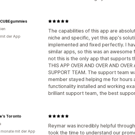
Trigger und Regeln
Rabattstapelung
Geolokalisierung
Segmentierung
Ta
rCUBEgummies
lien
The capabilities of this app are absolu
 mit der App
niche and specific, yet this app's solut
implemented and fixed perfectly. I ha
similar apps, so this was an awesome fi
not this is the only app that supports
THIS APP OVER AND OVER AND OVER 
SUPPORT TEAM. The support team was 
member stayed helping me for hours an
functionality installed and working ex
brilliant support team, the best suppor
e's Toronto
a
Reymar was incredibly helpful through
 monate mit der App
took the time to understand our prom