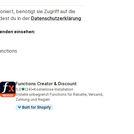
niert, benötigt sie Zugriff auf die
dest du in der
Datenschutzerklärung
genden einsehen:
unctions
Functions Creator & Discount
von 5 Sternen
5,0
(24)
•
Kostenlose Installation
24 Rezensionen insgesamt
Erstelle unbegrenzt Functions für Rabatte, Versand,
Zahlung und Regeln
Built for Shopify