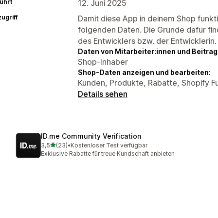
ührt
12. Juni 2025
ugriff
Damit diese App in deinem Shop funktio
folgenden Daten. Die Gründe dafür fin
des Entwicklers bzw. der Entwicklerin.
Daten von Mitarbeiter:innen und Beitra
Shop-Inhaber
Shop-Daten anzeigen und bearbeiten:
Kunden, Produkte, Rabatte, Shopify F
Details sehen
ID.me Community Verification
von 5 Sternen
3,5
(23)
•
Kostenloser Test verfügbar
23 Rezensionen insgesamt
Exklusive Rabatte für treue Kundschaft anbieten