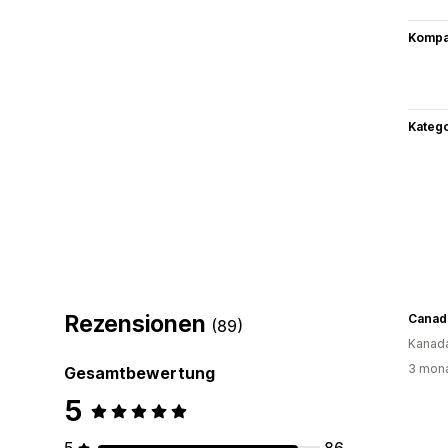
Kompat
Kateg
Rezensionen
Canad
(89)
Kanad
3 mona
Gesamtbewertung
5
5
86