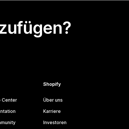
nzufügen?
Shopify
p Center
Über uns
ntation
Karriere
mmunity
Investoren