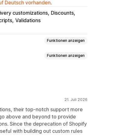
auf Deutsch vorhanden.
ivery customizations
Discounts
cripts
Validations
Funktionen anzeigen
Funktionen anzeigen
 Preisgestaltung
Preisstaffelung
Pauschalrabatte
n
Bestelltags
Produkt-Tags
Großhandelspreise
arenkorbrabatte
ien
Abonnements
21. Juli 2026
 Angebote
Upselling-Rabatte
rigger
Vorlagen
tions, their top-notch support more
reise
Individuelle Rabatte
 go above and beyond to provide
rte Workflows
ions. Since the deprecation of Shopify
seful with building out custom rules
chnung
Lokalisierung
Kampagnen