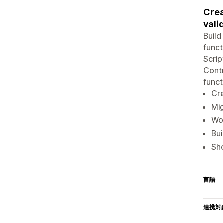
Crea
vali
Build
funct
Scrip
Contr
funct
Cre
Mig
Wor
Bui
Sho
言語
連携対