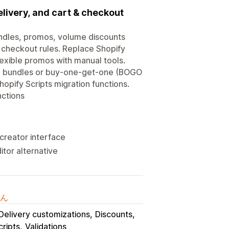
livery, and cart & checkout
undles, promos, volume discounts
 checkout rules. Replace Shopify
lexible promos with manual tools.
ike bundles or buy-one-get-one (BOGO
hopify Scripts migration functions.
nctions
creator interface
itor alternative
ん
Delivery customizations
Discounts
cripts
Validations