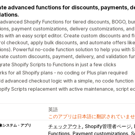
te advanced functions for discounts, payments, de
dations.
 advanced Shopify Functions for tiered discounts, BOGO, b
ions, payment customizations, delivery customizations, and
ts with an easy script editor. Create custom discounts and f
ol checkout, apply bulk discounts, and automate offers l
ions). Powerful no-code function solution to help you with S
ate custom discounts, payment, delivery, and validation fu
rate Shopify Scripts to Functions in just a few clicks
ks for all Shopify plans - no coding or Plus plan required
ld advanced checkout logic with a simple, no code function 
pify Scripts replacement with active maintenance, script ed
英語
このアプリは日本語に翻訳されていませ
象システム・アプリ
チェックアウト
Shopify管理者ページ
Functions
Payment customizations
S