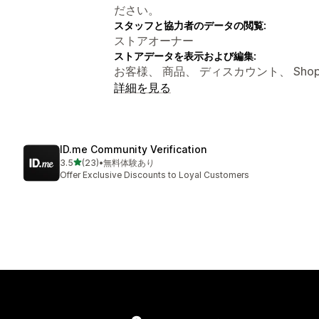
ださい。
スタッフと協力者のデータの閲覧:
ストアオーナー
ストアデータを表示および編集:
お客様、 商品、 ディスカウント、 Shopify 
詳細を見る
ID.me Community Verification
5つ星中
3.5
(23)
•
無料体験あり
合計レビュー数：23件
Offer Exclusive Discounts to Loyal Customers