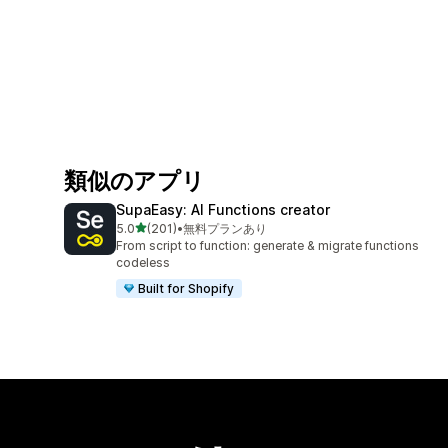
類似のアプリ
SupaEasy: AI Functions creator
5つ星中
5.0
(201)
•
無料プランあり
合計レビュー数：201件
From script to function: generate & migrate functions
codeless
Built for Shopify