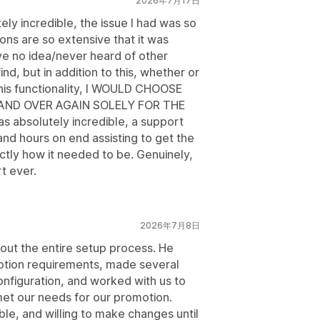
2026年7月17日
tely incredible, the issue I had was so
ions are so extensive that it was
ve no idea/never heard of other
nd, but in addition to this, whether or
 this functionality, I WOULD CHOOSE
AND OVER AGAIN SOLELY FOR THE
absolutely incredible, a support
d hours on end assisting to get the
actly how it needed to be. Genuinely,
t ever.
2026年7月8日
out the entire setup process. He
otion requirements, made several
nfiguration, and worked with us to
et our needs for our promotion.
e, and willing to make changes until