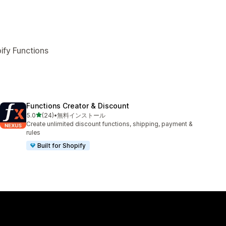
Functions
Functions Creator & Discount
5つ星中
5.0
(24)
•
無料インストール
合計レビュー数：24件
Create unlimited discount functions, shipping, payment &
rules
Built for Shopify