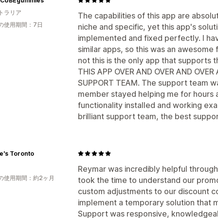
rCUBEgummies
トラリア
The capabilities of this app are absolu
の使用期間：7日
niche and specific, yet this app's solut
implemented and fixed perfectly. I ha
similar apps, so this was an awesome fi
not this is the only app that supports
THIS APP OVER AND OVER AND OVER 
SUPPORT TEAM. The support team was 
member stayed helping me for hours an
functionality installed and working ex
brilliant support team, the best suppor
e's Toronto
Reymar was incredibly helpful through
の使用期間：約2ヶ月
took the time to understand our prom
custom adjustments to our discount co
implement a temporary solution that m
Support was responsive, knowledgeabl