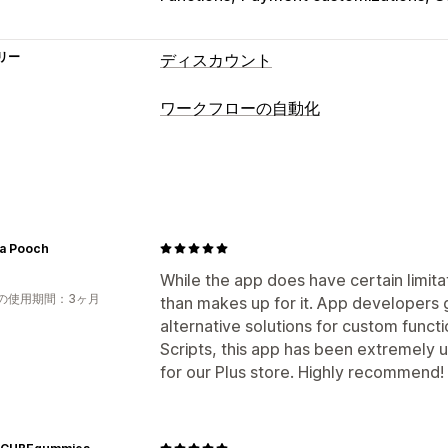
リー
ディスカウント
ディスカウントの種類
ワークフローの自動化
クーポンコード
クーポン
BOGO
固定
オートメーションタスク
ボリュームディスカウント
数量割引
顧客セグメント
顧客タグ
注文タグ
商
一括割引
卸売価格
無料配送
配送料
チェックアウトディスカウント
ギフト
カスタマイズ
期間限定オファー
アップセルディスカ
a Pooch
条件付きロジック
カスタムトリガー
動的価格設定
カスタムディスカウント
カスタムワークフロー
While the app does have certain limita
の使用期間：3ヶ月
than makes up for it. App developers
ディスカウント管理
alternative solutions for custom funct
編集ツール
テンプレート
通貨換算
ロ
Scripts, this app has been extremely u
トリガーとルール
ディスカウントの組
for our Plus store. Highly recommend!
ターゲティング
ジオロケーション
セ