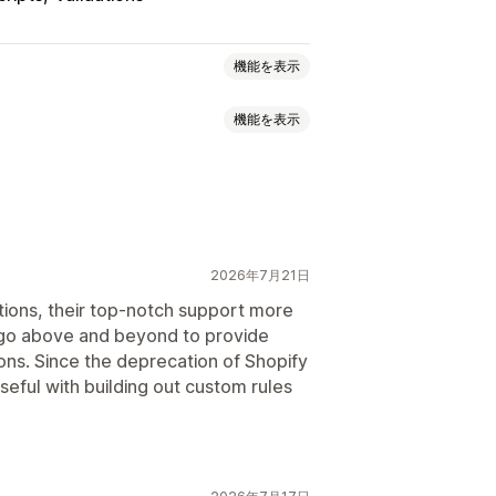
機能を表示
機能を表示
価格設定
段階的な価格設定
一律割引
割引率によるディスカウント
品タグ
時間ベース
カートディスカウント
リワード
定期購入
商品バンドル
ウント
クロスセルディスカウント
2026年7月21日
テンプレート
スケジュール式タスク
tions, their top-notch support more
 go above and beyond to provide
ions. Since the deprecation of Shopify
ーカライズ
キャンペーン
seful with building out custom rules
み合わせ
オートメーション
グメンテーション
タグ付け