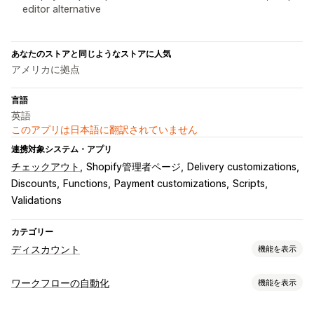
editor alternative
あなたのストアと同じようなストアに人気
アメリカに拠点
言語
英語
このアプリは日本語に翻訳されていません
連携対象システム・アプリ
チェックアウト
Shopify管理者ページ
Delivery customizations
Discounts
Functions
Payment customizations
Scripts
Validations
カテゴリー
ディスカウント
機能を表示
ディスカウントの種類
ワークフローの自動化
機能を表示
クーポンコード
クーポン
BOGO
固定価格設定