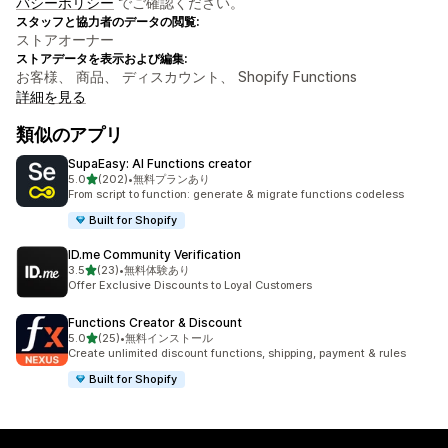
バシーポリシー
でご確認ください。
スタッフと協力者のデータの閲覧:
ストアオーナー
ストアデータを表示および編集:
お客様、 商品、 ディスカウント、 Shopify Functions
詳細を見る
類似のアプリ
SupaEasy: AI Functions creator
5つ星中
5.0
(202)
•
無料プランあり
合計レビュー数：202件
From script to function: generate & migrate functions codeless
Built for Shopify
ID.me Community Verification
5つ星中
3.5
(23)
•
無料体験あり
合計レビュー数：23件
Offer Exclusive Discounts to Loyal Customers
Functions Creator & Discount
5つ星中
5.0
(25)
•
無料インストール
合計レビュー数：25件
Create unlimited discount functions, shipping, payment & rules
Built for Shopify