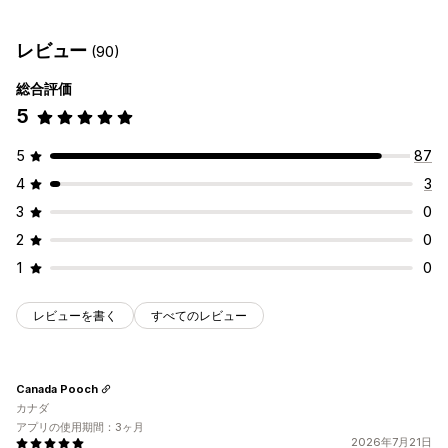
オートメーションタスク
段階的な価格設定
ボリュームディスカウント
数量割引
顧客セグメント
顧客タグ
注文タグ
商品タグ
時間ベース
一律割引
割引率によるディスカウント
一括割引
卸売価格
レビュー
(90)
無料配送
配送料
カートディスカウント
カスタマイズ
チェックアウトディスカウント
ギフト
リワード
定期購入
総合評価
条件付きロジック
カスタムトリガー
テンプレート
商品バンドル
期間限定オファー
アップセルディスカウント
5
スケジュール式タスク
カスタムワークフロー
クロスセルディスカウント
動的価格設定
5
87
カスタムディスカウント
4
3
ディスカウント管理
3
0
編集ツール
テンプレート
通貨換算
ローカライズ
2
0
キャンペーン
トリガーとルール
ディスカウントの組み合わせ
1
0
オートメーション
ターゲティング
ジオロケーション
セグメンテーション
タグ付け
レビューを書く
すべてのレビュー
Canada Pooch
カナダ
アプリの使用期間：3ヶ月
2026年7月21日