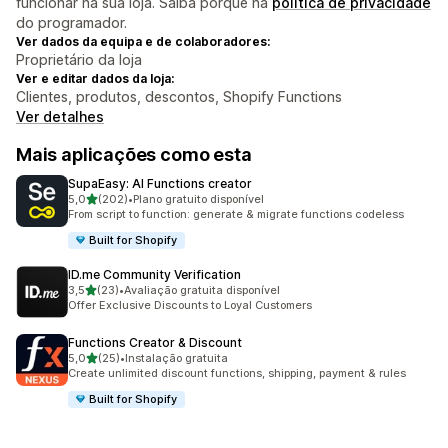
funcionar na sua loja. Saiba porquê na
política de privacidade
do programador.
Ver dados da equipa e de colaboradores:
Proprietário da loja
Ver e editar dados da loja:
Clientes, produtos, descontos, Shopify Functions
Ver detalhes
Mais aplicações como esta
SupaEasy: AI Functions creator
de 5 estrelas
5,0
(202)
•
Plano gratuito disponível
202 total de avaliações
From script to function: generate & migrate functions codeless
Built for Shopify
ID.me Community Verification
de 5 estrelas
3,5
(23)
•
Avaliação gratuita disponível
23 total de avaliações
Offer Exclusive Discounts to Loyal Customers
Functions Creator & Discount
de 5 estrelas
5,0
(25)
•
Instalação gratuita
25 total de avaliações
Create unlimited discount functions, shipping, payment & rules
Built for Shopify