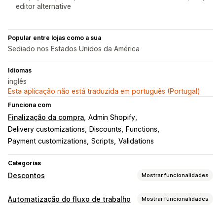
editor alternative
Popular entre lojas como a sua
Sediado nos Estados Unidos da América
Idiomas
inglês
Esta aplicação não está traduzida em português (Portugal)
Funciona com
Finalização da compra
Admin Shopify
Delivery customizations
Discounts
Functions
Payment customizations
Scripts
Validations
Categorias
Descontos
Mostrar funcionalidades
Tipos de descontos
Automatização do fluxo de trabalho
Mostrar funcionalidades
Códigos de desconto
Cupões
Dois pelo preço de um