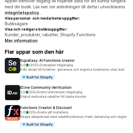
Appen behöver tillgång till följande data för att kunna fungera
med din butik. Läs mer om anledningen till detta i utvecklarens
integritetspolicy
.
Visa personal- och medarbetaruppgifter:
Butiksägare
Visa och redigera butiksuppgifter:
Kunder, produkter, rabatter, Shopify Functions
Mer information
Fler appar som den här
SupaEasy: AI Functions creator
av 5 stjärnor
5,0
(202)
•
Gratisplan tillgänglig
202 recensioner totalt
Från skript till funktion: generera och migrera funktioner utan kod
Built for Shopify
ID.me Community Verification
av 5 stjärnor
3,5
(23)
•
Gratis testversion tillgänglig
23 recensioner totalt
Erbjud exklusiva rabatter till lojala kunder
Functions Creator & Discount
av 5 stjärnor
5,0
(25)
•
Gratis att installera
25 recensioner totalt
Skapa obegränsat med rabattfunktioner, frakt, betalning och regler
Built for Shopify