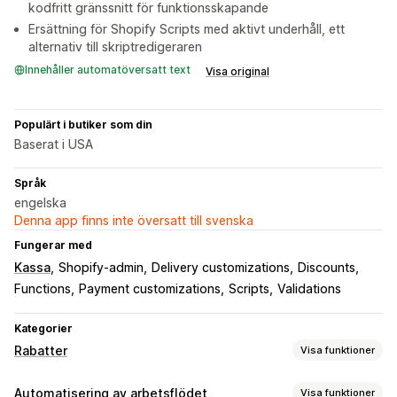
kodfritt gränssnitt för funktionsskapande
Ersättning för Shopify Scripts med aktivt underhåll, ett
alternativ till skriptredigeraren
Innehåller automatöversatt text
Visa original
Populärt i butiker som din
Baserat i USA
Språk
engelska
Denna app finns inte översatt till svenska
Fungerar med
Kassa
Shopify-admin
Delivery customizations
Discounts
Functions
Payment customizations
Scripts
Validations
Kategorier
Rabatter
Visa funktioner
Rabattyper
Automatisering av arbetsflödet
Visa funktioner