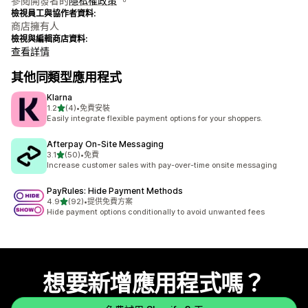
參閱開發者的
隱私權政策
。
檢視員工與協作者資料:
商店擁有人
檢視與編輯商店資料:
查看詳情
其他同類型應用程式
Klarna
滿分 5 顆星
1.2
(4)
•
免費安裝
共有 4 則評價
Easily integrate flexible payment options for your shoppers.
Afterpay On‑Site Messaging
滿分 5 顆星
3.1
(50)
•
免費
共有 50 則評價
Increase customer sales with pay-over-time onsite messaging
PayRules: Hide Payment Methods
滿分 5 顆星
4.9
(92)
•
提供免費方案
共有 92 則評價
Hide payment options conditionally to avoid unwanted fees
想要新增應用程式嗎？