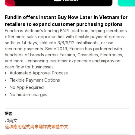
Fundiin offers instant Buy Now Later in Vietnam for
retailers to expand customer purchasing options
Fundiin is Vietnam’s leading BNPL platform, helping merchants
offer more sales opportunities with flexible payment options:
settle in 14 days, split into 3/6/9/12 installments, or use
recurring payments. Since 2019, Fundiin has partnered with
hundreds of brands across Fashion, Cosmetics, Electronics,
and more—enhancing customer experience and improving
cash flow for businesses.
Automated Approval Process
Flexible Payment Options
No App Required
No hidden charges
語言
越南文
這項應用程式尚未翻譯成繁體中文