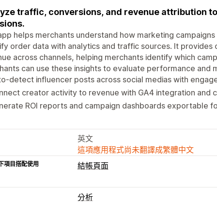
yze traffic, conversions, and revenue attribution 
sions.
app helps merchants understand how marketing campaigns c
fy order data with analytics and traffic sources. It provides 
ue across channels, helping merchants identify which campa
ants can use these insights to evaluate performance and 
o-detect influencer posts across social medias with engag
nect creator activity to revenue with GA4 integration and 
erate ROI reports and campaign dashboards exportable for
英文
這項應用程式尚未翻譯成繁體中文
下項目搭配使用
結帳頁面
分析