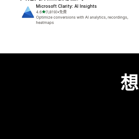
Microsoft Clarity: AI Insights
滿分 5 顆星
4.6
(1,819)
•
免費
共有 1819 則評價
Optimize conversions with AI analytics, recordings,
heatmaps
想