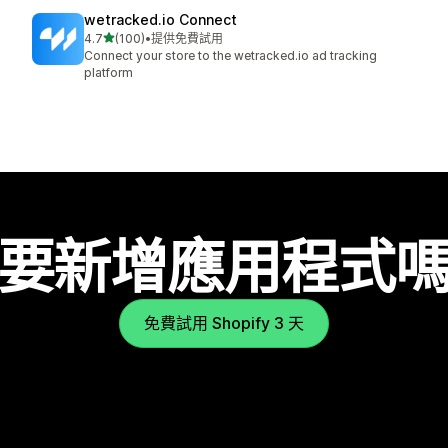
wetracked.io Connect
滿分 5 顆星
4.7
(100)
•
提供免費試用
共有 100 則評價
Connect your store to the wetracked.io ad tracking
platform
要新增應用程式
免費試用 Shopify 3 天