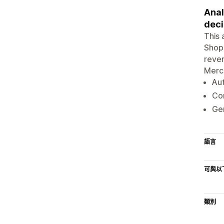
Anal
deci
This 
Shopi
reven
Merch
Aut
Con
Gen
語言
可與以
類別