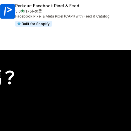
Parkour: Facebook Pixel & Feed
滿分 5 顆星
5.0
(175)
•
免費
共有 175 則評價
Facebook Pixel & Meta Pixel (CAPI) with Feed & Catalog
Built for Shopify
嗎？