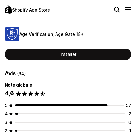
Shopify App Store
Age Verification, Age Gate 18+
Installer
Avis
(64)
Note globale
4,6
5
57
4
2
3
0
2
1