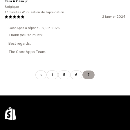
Italia A Casa
Belgique
17 minutes d’utilisation de l’application
2 janvier 2024
GoodApps a répondu 6 juin 2025
Thank you so much!
Best regards,
The GoodApps Team.
1
5
6
7