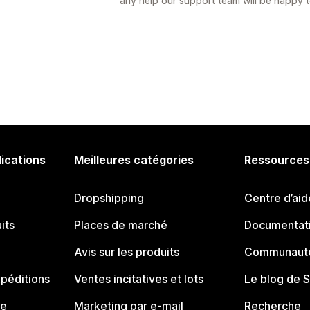
any help our support team will be happy to
lications
Meilleures catégories
Ressources
Dropshipping
Centre d’aid
its
Places de marché
Documentati
Avis sur les produits
Communauté
péditions
Ventes incitatives et lots
Le blog de 
ue
Marketing par e-mail
Recherche