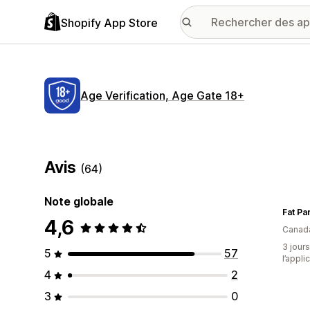
Shopify App Store
Age Verification, Age Gate 18+
Avis
(64)
Note globale
Fat P
4,6
Canad
3 jours
5
57
l’appli
4
2
3
0