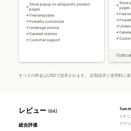
Show p
Show popup on all/specific product
pages
pages
Free t
Free templates
Powerf
Powerful customizer
Undera
Underage actions
Detaile
Detailed statistic
Custom
Customer support
7日間の
すべての料金はUSDで請求されます。 定期請求と使用料に
レビュー
Tom th
(64)
イギリ
アプリ
総合評価