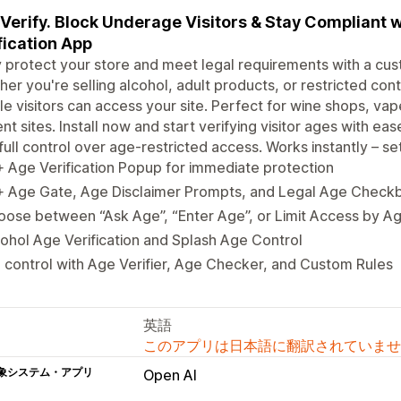
Verify. Block Underage Visitors & Stay Compliant 
fication App
y protect your store and meet legal requirements with a cus
er you're selling alcohol, adult products, or restricted con
ble visitors can access your site. Perfect for wine shops, va
nt sites. Install now and start verifying visitor ages with eas
full control over age-restricted access. Works instantly – se
 Age Verification Popup for immediate protection
+ Age Gate, Age Disclaimer Prompts, and Legal Age Check
ose between “Ask Age”, “Enter Age”, or Limit Access by A
ohol Age Verification and Splash Age Control
l control with Age Verifier, Age Checker, and Custom Rules
英語
このアプリは日本語に翻訳されていませ
象システム・アプリ
Open AI