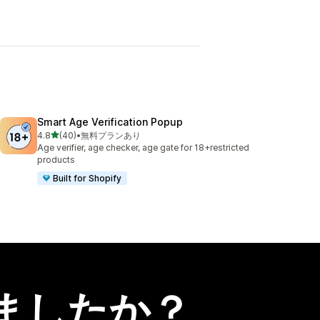
Smart Age Verification Popup
5つ星中
4.8
(40)
•
無料プランあり
合計レビュー数：40件
Age verifier, age checker, age gate for 18+restricted
products
Built for Shopify
ましたか？