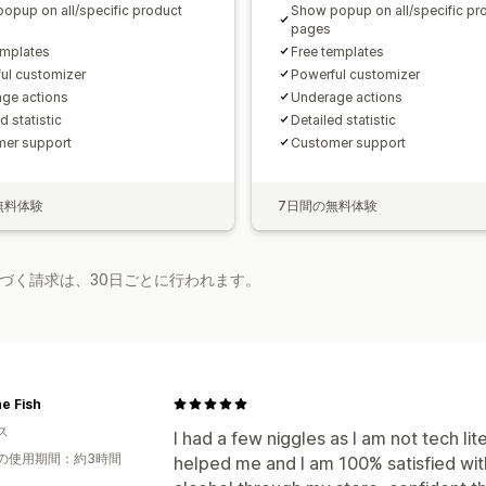
opup on all/specific product
Show popup on all/specific pr
pages
emplates
Free templates
ul customizer
Powerful customizer
ge actions
Underage actions
d statistic
Detailed statistic
er support
Customer support
無料体験
7日間の無料体験
基づく請求は、30日ごとに行われます。
e Fish
ス
I had a few niggles as I am not tech lit
の使用期間：約3時間
helped me and I am 100% satisfied with