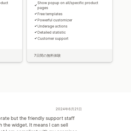
oduct
Show popup on all/specific product
pages
Free templates
Powerful customizer
Underage actions
Detailed statistic
Customer support
7日間の無料体験
2024年6月21日
erate but the friendly support staff
 the widget. It means I can sell