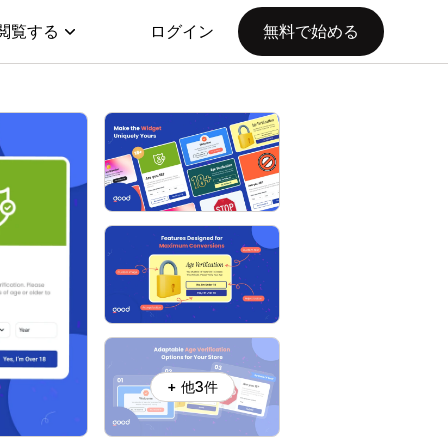
閲覧する
ログイン
無料で始める
+ 他3件