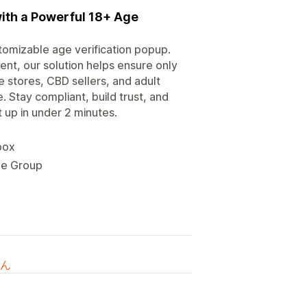
with a Powerful 18+ Age
tomizable age verification popup.
tent, our solution helps ensure only
pe stores, CBD sellers, and adult
e. Stay compliant, build trust, and
t up in under 2 minutes.
box
ge Group
ん