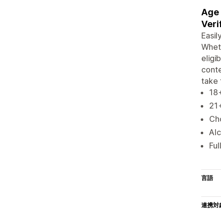
Age 
Veri
Easil
Wheth
eligi
conte
take 
18+
21
Cho
Alc
Ful
言語
連携対