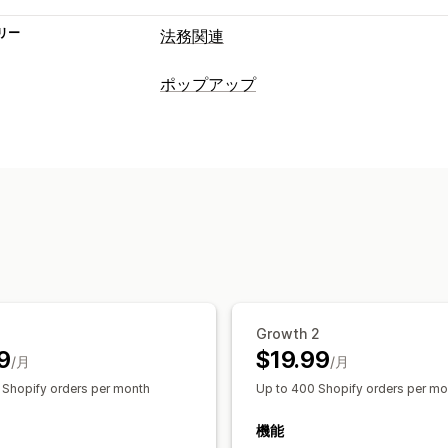
リー
法務関連
コンプライアンス
ポップアップ
アクセシビリティ
年齢認証
ポップアップ種類
カスタマイズ
お知らせ
警告ポップアップ
年齢認証
ページ制限
ボタン
ポップアップ管理
メールアドレスの収集リスト
ターゲテ
Growth 2
9
$19.99
/月
/月
 Shopify orders per month
Up to 400 Shopify orders per mo
機能