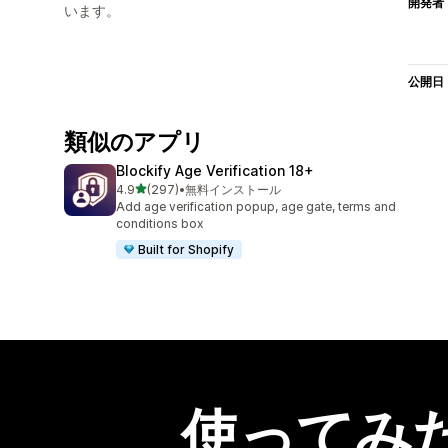
開発者
います。
公開日
類似のアプリ
Blockify Age Verification 18+
5つ星中
4.9
(297)
•
無料インストール
合計レビュー数：297件
Add age verification popup, age gate, terms and
conditions box
Built for Shopify
使ってみ