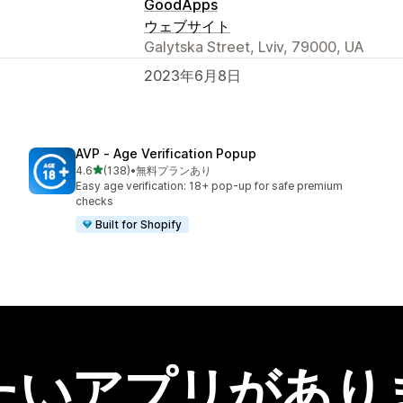
GoodApps
ウェブサイト
Galytska Street, Lviv, 79000, UA
2023年6月8日
AVP ‑ Age Verification Popup
5つ星中
4.6
(138)
•
無料プランあり
合計レビュー数：138件
Easy age verification: 18+ pop-up for safe premium
checks
Built for Shopify
たいアプリがあり