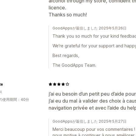
alcohol through my store, confident t
licence.
Thanks so much!
GoodAppsが返信しました 2025年5月26日
Thank you so much for your kind feedback 
We're grateful for your support and happy
Best regards,
The GoodApps Team.
te
ス
j’ai eu besoin d’un petit peu d’aide p
の使用期間：40分
j’ai eu du mal à valider des choix à ca
navigation privée et avec l’aide du he
GoodAppsが返信しました 2025年5月27日
Merci beaucoup pour vos commentaires ! Sa
nous motive à continuer à nous améliorer e