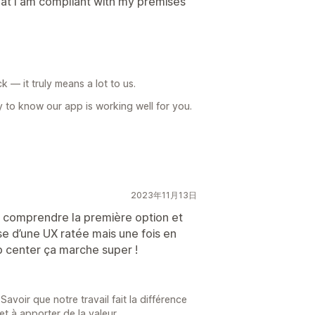
hat I am compliant with my premises
— it truly means a lot to us.
 to know our app is working well for you.
2023年11月13日
our comprendre la première option et
use d’une UX ratée mais une fois en
lp center ça marche super !
voir que notre travail fait la différence
t à apporter de la valeur.