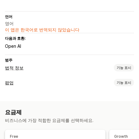
언어
영어
이 앱은 한국어로 번역되지 않았습니다
다음과 호환:
Open AI
범주
법적 정보
기능 표시
규정 준수
팝업
기능 표시
접근성
연령 확인
팝업 유형
맞춤 설정
공지 사항
경고 팝업
연령 확인
페이지 제한
버튼
요금제
팝업 관리
비즈니스에 가장 적합한 요금제를 선택하세요.
이메일 캡처 목록
타게팅
A/B 테스트
Free
Growth