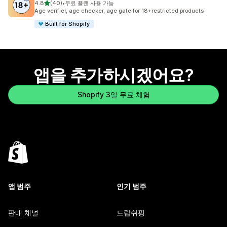
별 5개 중
4.8
(40)
•
무료 플랜 사용 가능
총 리뷰 40개
Age verifier, age checker, age gate for 18+restricted products
Built for Shopify
앱을 추가하시겠어요?
Shopify 3일 무료 체험
앱 범주
인기 범주
판매 채널
드랍쉬핑