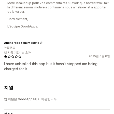
Merci beaucoup pour vos commentaires ! Savoir que notre travail fait
la différence nous motive à continuer à nous améliorer et à apporter
de la valeur.
Cordialement,
L'équipe GoodApps.
Anchorage Family Estate
뉴질랜드
앱 사용 기간 1년 초과
2025년 6월 8일
I have unistalled this app but it hasn't stopped me being
charged for it.
지원
앱 지원은 GoodApps에서 제공합니다.
리소스