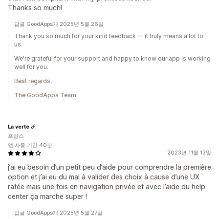
Thanks so much!
답글 GoodApps개 2025년 5월 26일
Thank you so much for your kind feedback — it truly means a lot to
us.
We're grateful for your support and happy to know our app is working
well for you.
Best regards,
The GoodApps Team.
La verte
프랑스
앱 사용 기간 40분
2023년 11월 13일
j’ai eu besoin d’un petit peu d’aide pour comprendre la première
option et j’ai eu du mal à valider des choix à cause d’une UX
ratée mais une fois en navigation privée et avec l’aide du help
center ça marche super !
답글 GoodApps개 2025년 5월 27일