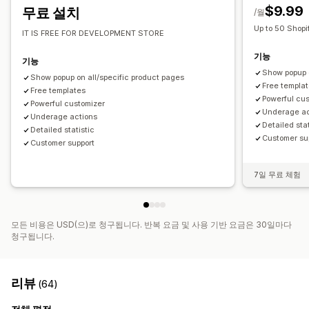
$9.99
무료 설치
/월
Up to 50 Shopi
IT IS FREE FOR DEVELOPMENT STORE
기능
기능
Show popup o
Show popup on all/specific product pages
Free templa
Free templates
Powerful cu
Powerful customizer
Underage ac
Underage actions
Detailed stat
Detailed statistic
Customer su
Customer support
7일 무료 체험
모든 비용은 USD(으)로 청구됩니다. 반복 요금 및 사용 기반 요금은 30일마다
청구됩니다.
리뷰
(64)