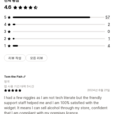
전체 평점
4.6
5
57
4
2
3
0
2
1
1
4
리뷰 작성
모든 리뷰
Tom the Fish
영국
앱 사용 기간 대략 3시간
2024년 6월 21일
I had a few niggles as I am not tech literate but the friendly
support staff helped me and I am 100% satisfied with the
widget. It means I can sell alcohol through my store, confident
that I am compliant with my premises licence.