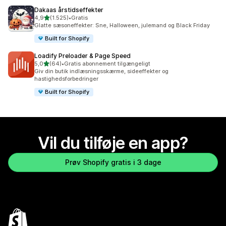
Dakaas årstidseffekter
ud af 5 stjerner
4,9
(1.525)
•
Gratis
1525 anmeldelser i alt
Glatte sæsoneffekter: Sne, Halloween, julemand og Black Friday
Built for Shopify
Loadify Preloader & Page Speed
ud af 5 stjerner
5,0
(64)
•
Gratis abonnement tilgængeligt
64 anmeldelser i alt
Giv din butik indlæsningsskærme, sideeffekter og
hastighedsforbedringer
Built for Shopify
Vil du tilføje en app?
Prøv Shopify gratis i 3 dage