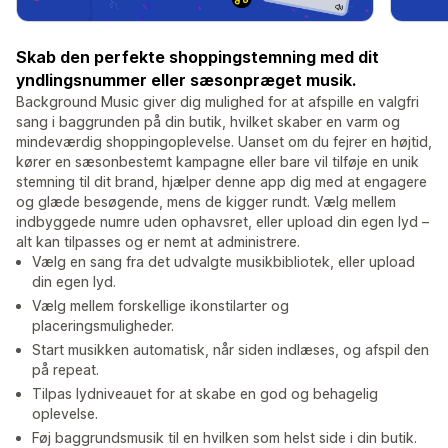
Skab den perfekte shoppingstemning med dit
yndlingsnummer eller sæsonpræget musik.
Background Music giver dig mulighed for at afspille en valgfri
sang i baggrunden på din butik, hvilket skaber en varm og
mindeværdig shoppingoplevelse. Uanset om du fejrer en højtid,
kører en sæsonbestemt kampagne eller bare vil tilføje en unik
stemning til dit brand, hjælper denne app dig med at engagere
og glæde besøgende, mens de kigger rundt. Vælg mellem
indbyggede numre uden ophavsret, eller upload din egen lyd –
alt kan tilpasses og er nemt at administrere.
Vælg en sang fra det udvalgte musikbibliotek, eller upload
din egen lyd.
Vælg mellem forskellige ikonstilarter og
placeringsmuligheder.
Start musikken automatisk, når siden indlæses, og afspil den
på repeat.
Tilpas lydniveauet for at skabe en god og behagelig
oplevelse.
Føj baggrundsmusik til en hvilken som helst side i din butik.