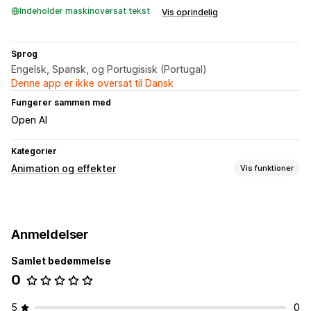
Indeholder maskinoversat tekst
Vis oprindelig
Sprog
Engelsk, Spansk, og Portugisisk (Portugal)
Denne app er ikke oversat til Dansk
Fungerer sammen med
Open AI
Kategorier
Animation og effekter
Vis funktioner
Tilpasning
Musik
Tilpasset afspiller
Anmeldelser
Sæsonbetonede begivenheder
Samlet bedømmelse
Efterår
Jul
Halloween
Nytår
Forår
Sommer
0
Valentinsdag
Vinter
5
0