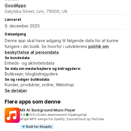
GoodApps
Galytska Street, Lviv, 79000, UA
Lanceret
9. december 2025
Dataadgang
Denne app skal have adgang til følgende data for at kunne
fungere i din butik. Se hvorfor i udviklerens
politik om
beskyttelse af persondata
.
Se kundedata:
Enheds- og aktivitetsdata
Se data om medarbejdere og bidragydere:
Butiksejer, blogbidragydere
Se og rediger butiksdata:
Kunder, produkter, ordrer, Webshop
Se detaljer
Flere apps som denne
MX AI: Background Music Player
ud af 5 stjerner
4,8
(53)
•
Gratis abonnement tilgængeligt
53 anmeldelser i alt
Afspil MP3-sange fra Spotify, SoundCloud og YouTube
Built for Shopify