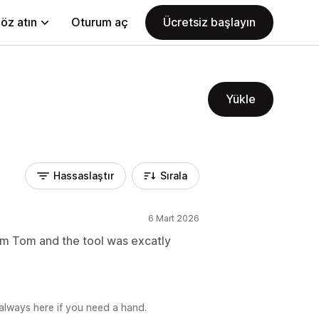
öz atın
Oturum aç
Ücretsiz başlayın
Yükle
Hassaslaştır
Sırala
6 Mart 2026
m Tom and the tool was excatly
always here if you need a hand.