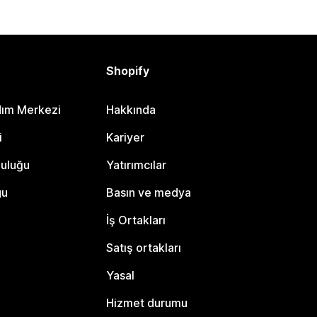
Shopify
dım Merkezi
Hakkında
i
Kariyer
luluğu
Yatırımcılar
gu
Basın ve medya
İş Ortakları
Satış ortakları
Yasal
Hizmet durumu