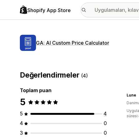
Shopify App Store
GA: AI Custom Price Calculator
Değerlendirmeler
(4)
Toplam puan
Lune
5
Danim
Uygula
5
4
süresi
4
0
3
0