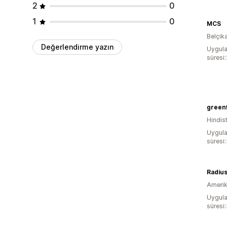
2
0
1
0
MCS
Belçik
Değerlendirme yazın
Uygula
süresi
green
Hindis
Uygula
süresi
Amerika
Uygula
süresi