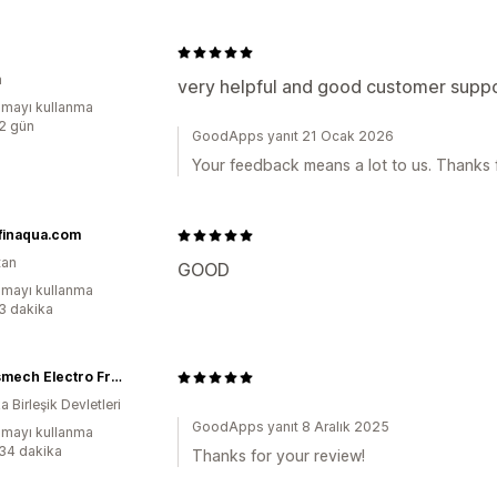
a
very helpful and good customer suppo
mayı kullanma
:2 gün
GoodApps yanıt 21 Ocak 2026
Your feedback means a lot to us. Thanks fo
finaqua.com
tan
GOOD
mayı kullanma
:3 dakika
Radiusmech Electro Freeze Colorado
 Birleşik Devletleri
GoodApps yanıt 8 Aralık 2025
mayı kullanma
:34 dakika
Thanks for your review!