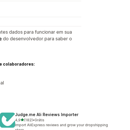
ntes dados para funcionar em sua
e
do desenvolvedor para saber o
e colaboradores:
al
Judge.me Ali Reviews Importer
de 5 estrelas
4,9
(182)
•
Grátis
182 avaliações ao todo
Import AliExpress reviews and grow your dropshipping
store