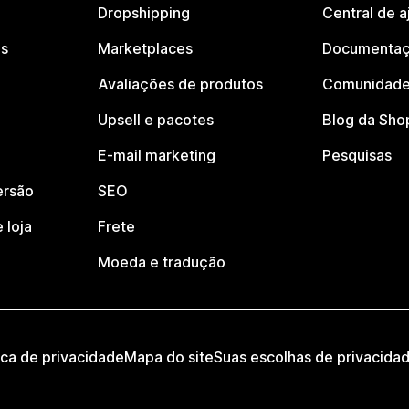
Dropshipping
Central de a
os
Marketplaces
Documentaç
Avaliações de produtos
Comunidade
Upsell e pacotes
Blog da Sho
E-mail marketing
Pesquisas
ersão
SEO
 loja
Frete
Moeda e tradução
ica de privacidade
Mapa do site
Suas escolhas de privacida