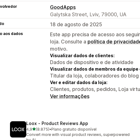
volvedor
GoodApps
Galytska Street, Lviv, 79000, UA
do
18 de agosto de 2025
o aos dados
Este app precisa de acesso aos segui
loja. Consulte a
política de privacidad
motivo.
Visualizar dados de clientes:
Dados de dispositivo e de atividade
Visualizar dados de membros da equipe 
Titular da loja, colaboradores do blog
Ver e editar dados da loja:
Clientes, produtos, pedidos, Loja virtu
Ver informações
Loox ‑ Product Reviews App
de 5 estrelas
4,9
(8.875)
•
Plano gratuito disponível
8875 avaliações ao todo
Convert more with visual product reviews, superpowered
by AI