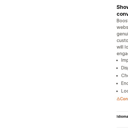
Show
conv
Boost
websi
genui
custo
will 
enga
Imp
Dis
Cho
Enc
Loo
Con
Idiom