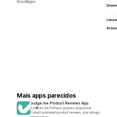
GoodApps.
Desen
Lança
Acess
Mais apps parecidos
Judge.me Product Reviews App
de 5 estrelas
5,0
(42.967)
•
Plano gratuito disponível
42967 avaliações ao todo
Collect unlimited product reviews, star ratings,
testimonials