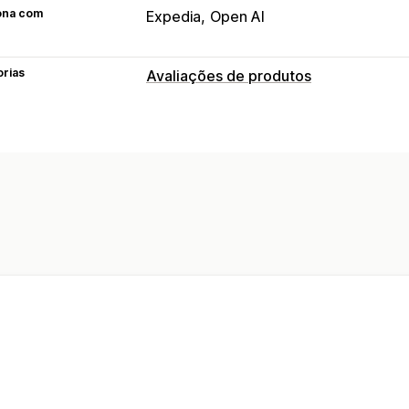
ona com
Expedia
Open AI
orias
Avaliações de produtos
Opções de exibição
Avaliações por estrelas
Selos
Layou
Filtragem
Maneiras de obter avaliações
Pop-ups
Migração de avaliações