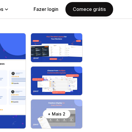
ps
Fazer login
Comece grátis
+ Mais 2