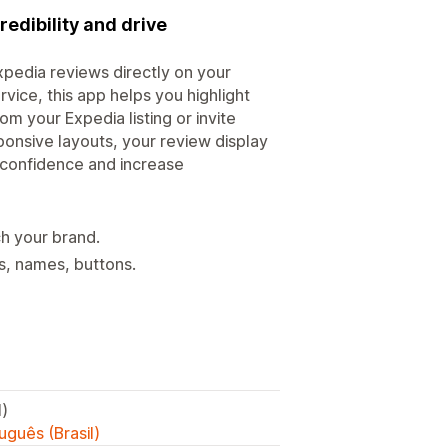
edibility and drive
xpedia reviews directly on your
vice, this app helps you highlight
 your Expedia listing or invite
ponsive layouts, your review display
r confidence and increase
ch your brand.
s, names, buttons.
l)
uguês (Brasil)