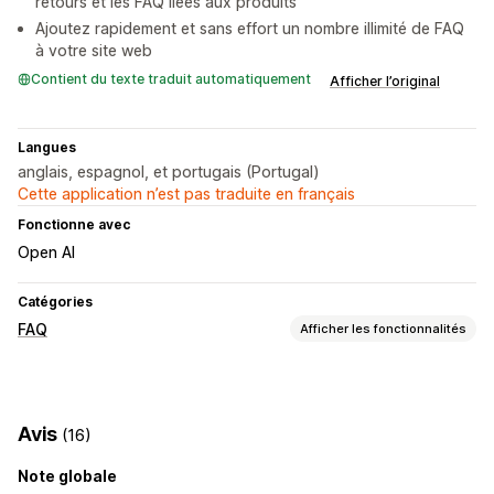
retours et les FAQ liées aux produits
Ajoutez rapidement et sans effort un nombre illimité de FAQ
à votre site web
Contient du texte traduit automatiquement
Afficher l’original
Langues
anglais, espagnol, et portugais (Portugal)
Cette application n’est pas traduite en français
Fonctionne avec
Open AI
Catégories
FAQ
Afficher les fonctionnalités
Options d’affichage
Modèles personnalisés
Page de produit
Page FAQ
Avis
(16)
Barre de recherche
Optimisation pour le format mobile
CSS personnalisées
Note globale