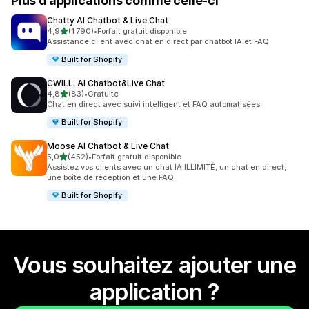
Plus d’applications comme celle-ci
Chatty AI Chatbot & Live Chat
étoile(s) sur 5
4,9
(1 790)
•
Forfait gratuit disponible
1790 avis au total
Assistance client avec chat en direct par chatbot IA et FAQ
Built for Shopify
CWILL: AI Chatbot&Live Chat
étoile(s) sur 5
4,8
(83)
•
Gratuite
83 avis au total
Chat en direct avec suivi intelligent et FAQ automatisées
Built for Shopify
Moose AI Chatbot & Live Chat
étoile(s) sur 5
5,0
(452)
•
Forfait gratuit disponible
452 avis au total
Assistez vos clients avec un chat IA ILLIMITÉ, un chat en direct,
une boîte de réception et une FAQ
Built for Shopify
Vous souhaitez ajouter une
application ?