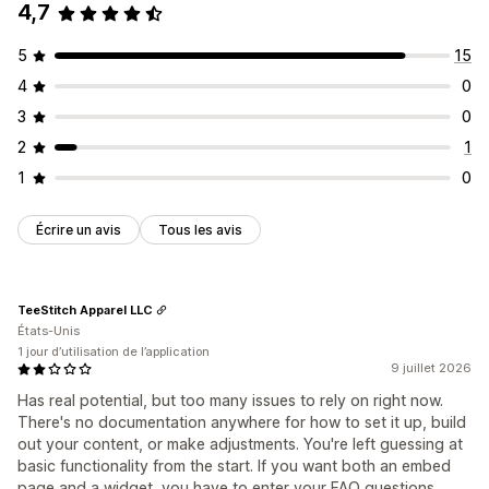
4,7
5
15
4
0
3
0
2
1
1
0
Écrire un avis
Tous les avis
TeeStitch Apparel LLC
États-Unis
1 jour d’utilisation de l’application
9 juillet 2026
Has real potential, but too many issues to rely on right now.
There's no documentation anywhere for how to set it up, build
out your content, or make adjustments. You're left guessing at
basic functionality from the start. If you want both an embed
page and a widget, you have to enter your FAQ questions