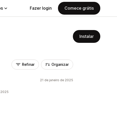
ps
Fazer login
Comece grátis
Instalar
Refinar
Organizar
21 de janeiro de 2025
e 2025