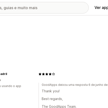
Ver ap
adril
a
GoodApps deixou uma resposta 6 de junho d
s usando o app
Thank you!
Best regards,
The GoodApps Team.