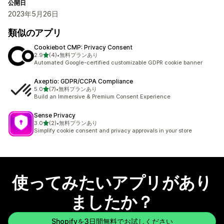
公開日
2023年5月26日
類似のアプリ
Cookiebot CMP: Privacy Consent
5つ星中
2.9
(4)
•
無料プランあり
合計レビュー数：4件
Automated Google-certified customizable GDPR cookie banner
Axeptio: GDPR/CCPA Compliance
5つ星中
5.0
(7)
•
無料プランあり
合計レビュー数：7件
Build an Immersive & Premium Consent Experience
Sense Privacy
5つ星中
3.0
(2)
•
無料プランあり
合計レビュー数：2件
Simplify cookie consent and privacy approvals in your store
使ってみたいアプリがあり
ましたか？
Shopifyを3日間無料でお試しください