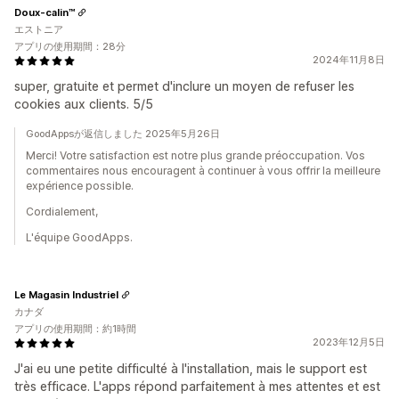
Doux-calin™
エストニア
アプリの使用期間：28分
2024年11月8日
super, gratuite et permet d'inclure un moyen de refuser les
cookies aux clients. 5/5
GoodAppsが返信しました 2025年5月26日
Merci! Votre satisfaction est notre plus grande préoccupation. Vos
commentaires nous encouragent à continuer à vous offrir la meilleure
expérience possible.
Cordialement,
L'équipe GoodApps.
Le Magasin Industriel
カナダ
アプリの使用期間：約1時間
2023年12月5日
J'ai eu une petite difficulté à l'installation, mais le support est
très efficace. L'apps répond parfaitement à mes attentes et est