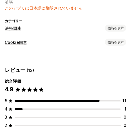
英語
このアプリは日本語に翻訳されていません
カテゴリー
法務関連
機能を表示
コンプライアンス
Cookie同意
機能を表示
データプライバシー
プライバシーのコンプライアンス
カスタマイズ
アクセシビリティのコンプライアンス
ポップアップ
色とフォント
ウィジェット配置
カスタムCSS
レビュー
(13)
規則
カスタムテキスト
ボタン
総合評価
CCPA
GDPR
4.9
5
11
4
1
3
0
2
0