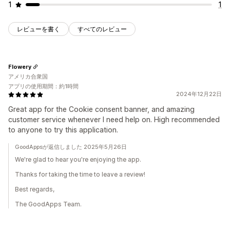
1
1
レビューを書く
すべてのレビュー
Flowery
アメリカ合衆国
アプリの使用期間：約1時間
2024年12月22日
Great app for the Cookie consent banner, and amazing
customer service whenever I need help on. High recommended
to anyone to try this application.
GoodAppsが返信しました 2025年5月26日
We're glad to hear you're enjoying the app.
Thanks for taking the time to leave a review!
Best regards,
The GoodApps Team.