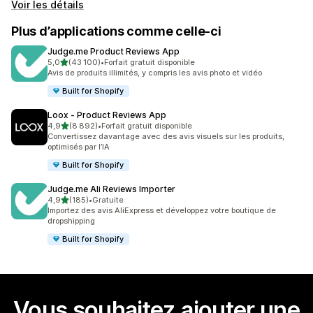
Voir les détails
Plus d’applications comme celle-ci
Judge.me Product Reviews App
étoile(s) sur 5
5,0
(43 100)
•
Forfait gratuit disponible
43100 avis au total
Avis de produits illimités, y compris les avis photo et vidéo
Built for Shopify
Loox ‑ Product Reviews App
étoile(s) sur 5
4,9
(8 892)
•
Forfait gratuit disponible
8892 avis au total
Convertissez davantage avec des avis visuels sur les produits,
optimisés par l’IA
Built for Shopify
Judge.me Ali Reviews Importer
étoile(s) sur 5
4,9
(185)
•
Gratuite
185 avis au total
Importez des avis AliExpress et développez votre boutique de
dropshipping
Built for Shopify
Vous souhaitez ajouter une