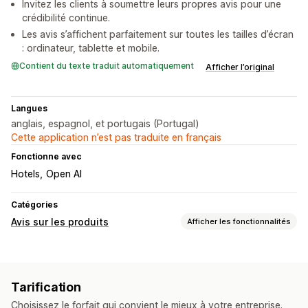
Invitez les clients à soumettre leurs propres avis pour une
crédibilité continue.
Les avis s’affichent parfaitement sur toutes les tailles d’écran
: ordinateur, tablette et mobile.
Contient du texte traduit automatiquement
Afficher l’original
Langues
anglais, espagnol, et portugais (Portugal)
Cette application n’est pas traduite en français
Fonctionne avec
Hotels
Open AI
Catégories
Avis sur les produits
Afficher les fonctionnalités
Options d’affichage
Témoignages
Évaluations par étoiles
Badges
Tarification
Mise en page en grille
Meilleurs avis
Choisissez le forfait qui convient le mieux à votre entreprise.
Caractéristiques des avis