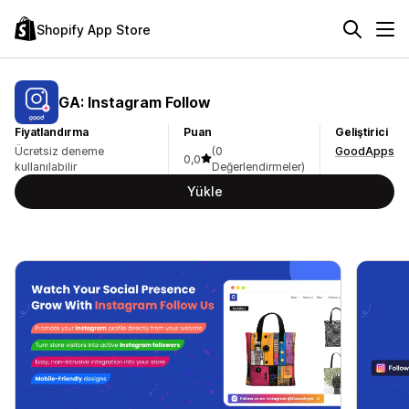
Shopify App Store
GA: Instagram Follow
Fiyatlandırma
Puan
Geliştirici
Ücretsiz deneme
(0
GoodApps
0,0
kullanılabilir
Değerlendirmeler)
Yükle