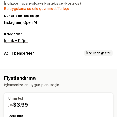
İngilizce, İspanyolcave Portekizce (Portekiz)
Bu uygulama şu dile çevrilmedi:Türkçe
Şunlarla birlikte çalışır:
Instagram
Open AI
Kategoriler
İçerik - Diğer
Açılır pencereler
Özellikleri göster
Açılır pencere türleri
Özel açılır pencereler
Fiyatlandırma
Açılır pencereleri yönetme
İşletmenize en uygun planı seçin.
Düzenleyici aracı
Şablonlar
Özel yazı tipleri
Kampanyalar
Tetikleyiciler ve kurallar
Analizler
Unlimited
$3.99
/ay
Özellikler