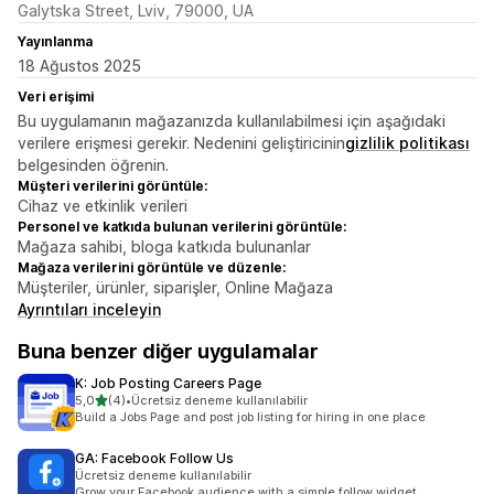
Galytska Street, Lviv, 79000, UA
Yayınlanma
18 Ağustos 2025
Veri erişimi
Bu uygulamanın mağazanızda kullanılabilmesi için aşağıdaki
verilere erişmesi gerekir. Nedenini geliştiricinin
gizlilik politikası
belgesinden öğrenin.
Müşteri verilerini görüntüle:
Cihaz ve etkinlik verileri
Personel ve katkıda bulunan verilerini görüntüle:
Mağaza sahibi, bloga katkıda bulunanlar
Mağaza verilerini görüntüle ve düzenle:
Müşteriler, ürünler, siparişler, Online Mağaza
Ayrıntıları inceleyin
Buna benzer diğer uygulamalar
K: Job Posting Careers Page
5 yıldız üzerinden
5,0
(4)
•
Ücretsiz deneme kullanılabilir
toplam 4 değerlendirme
Build a Jobs Page and post job listing for hiring in one place
GA: Facebook Follow Us
Ücretsiz deneme kullanılabilir
Grow your Facebook audience with a simple follow widget