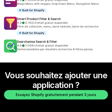
4,9
(1 506)
•
Forfait gratuit disponible
1506 avis au total
Mega Menu with images, Drop Down Menu, Navigation Menu
Built for Shopify
Smart Product Filter & Search
étoile(s) sur 5
4,9
(2 192)
•
Forfait gratuit disponible
2192 avis au total
Filtre de collection, menu, barre latérale, barre de recherche
Built for Shopify
Searchanise Search & Filter
étoile(s) sur 5
4,8
(1 068)
•
Forfait gratuit disponible
1068 avis au total
Ventes boostées par résultats recherche & filtres persos
Vous souhaitez ajouter une
application ?
Essayez Shopify gratuitement pendant 3 jours