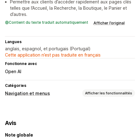
Permettre aux clients d’accéder rapidement aux pages clés
telles que l’Accueil, la Recherche, la Boutique, le Panier et
d’autres.
Contient du texte traduit automatiquement
Afficher l’original
Langues
anglais, espagnol, et portugais (Portugal)
Cette application n’est pas traduite en français
Fonctionne avec
Open AI
Catégories
Navigation et menus
Afficher les fonctionnalités
Style de menu
Menu mobile
Bouton flottant
Icônes
Barre inférieure
Avis
Navigation
Note globale
Barre de navigation fixe