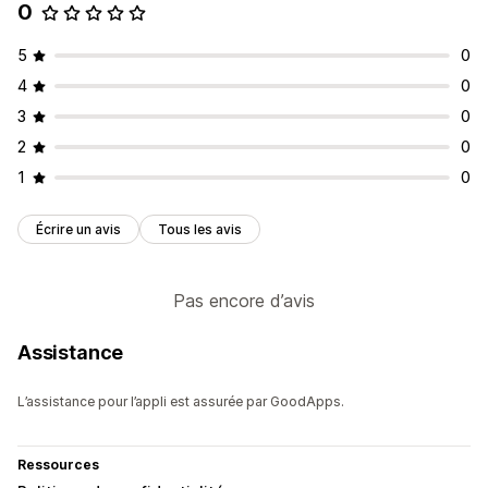
0
Personnalisation
Couleur et police
Animations
Badges et étiquettes
5
0
Icônes personnalisées
CSS personnalisées
4
0
Optimisation pour le format mobile
Analyses de données
3
0
2
0
1
0
Écrire un avis
Tous les avis
Pas encore d’avis
Assistance
L’assistance pour l’appli est assurée par GoodApps.
Ressources