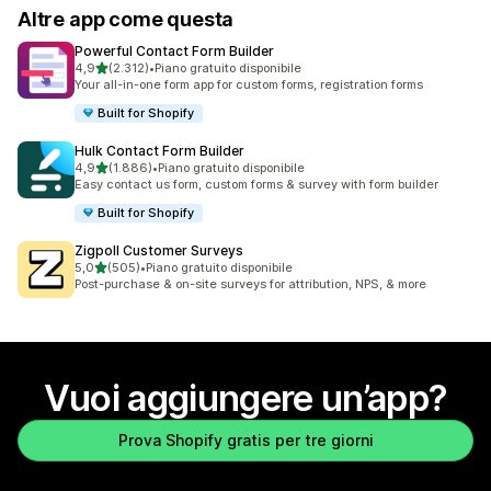
Altre app come questa
Powerful Contact Form Builder
stelle su 5
4,9
(2.312)
•
Piano gratuito disponibile
2312 recensioni totali
Your all-in-one form app for custom forms, registration forms
Built for Shopify
Hulk Contact Form Builder
stelle su 5
4,9
(1.886)
•
Piano gratuito disponibile
1886 recensioni totali
Easy contact us form, custom forms & survey with form builder
Built for Shopify
Zigpoll Customer Surveys
stelle su 5
5,0
(505)
•
Piano gratuito disponibile
505 recensioni totali
Post-purchase & on-site surveys for attribution, NPS, & more
Vuoi aggiungere un’app?
Prova Shopify gratis per tre giorni