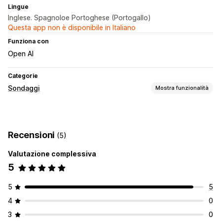
Lingue
Inglese. Spagnoloe Portoghese (Portogallo)
Questa app non è disponibile in Italiano
Funziona con
Open AI
Categorie
Sondaggi
Mostra funzionalità
Personalizzazione dei moduli
Logica condizionale
Stili personalizzati
Recensioni
(5)
Editor drag-and-drop
Modelli
Valutazione complessiva
Tipi di sondaggio
5
Soddisfazione dei clienti
Feedback sui prodotti
Post-acquisto
5
5
Gestione degli invii
4
0
Analisi
3
0