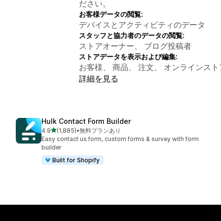
ださい。
お客様データの閲覧:
デバイスとアクティビティのデータ
スタッフと協力者のデータの閲覧:
ストアオーナー、 ブログ投稿者
ストアデータを表示および編集:
お客様、 商品、 注文、 オンラインスト
詳細を見る
Hulk Contact Form Builder
5つ星中
4.9
(1,885)
•
無料プランあり
合計レビュー数：1885件
Easy contact us form, custom forms & survey with form
builder
Built for Shopify