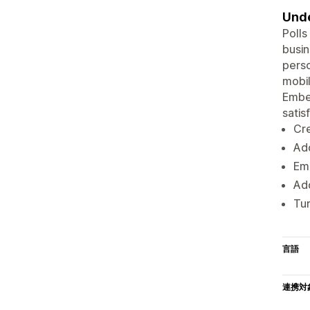
Unde
Polls
busin
perso
mobil
Embed
satis
Cre
Add
Emb
Add
Tur
言語
連携対