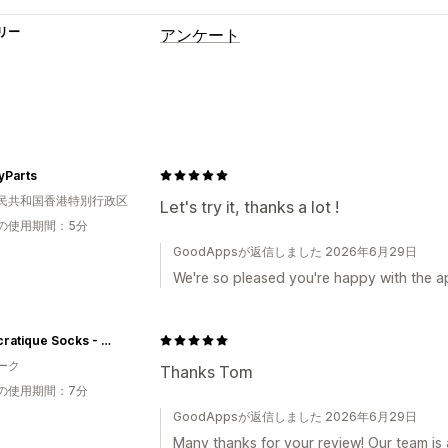
リー
アンケート
フォームのカスタマイズ
条件付きロジック
カスタムスタイル
テンプレート
アンケートタイプ
yParts
民共和国香港特別行政区
顧客満足度
商品フィードバック
購入
Let's try it, thanks a lot !
の使用期間：5分
エントリー管理
GoodAppsが返信しました 2026年6月29日
分析
We're so pleased you're happy with the a
Democratique Socks - Premium Socks Designed in Denmark
ーク
Thanks Tom
の使用期間：7分
GoodAppsが返信しました 2026年6月29日
Many thanks for your review! Our team is 