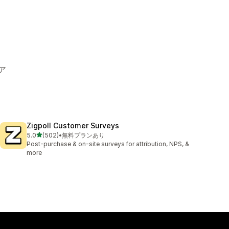
ア
Zigpoll Customer Surveys
5つ星中
5.0
(502)
•
無料プランあり
合計レビュー数：502件
Post-purchase & on-site surveys for attribution, NPS, &
more