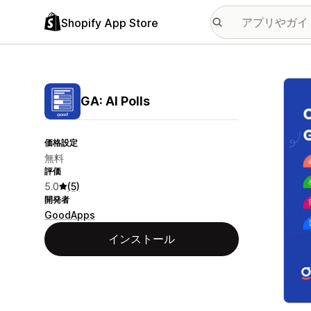
Shopify App Store
特集
GA: AI Polls
価格設定
無料
評価
5.0
(5)
開発者
GoodApps
インストール