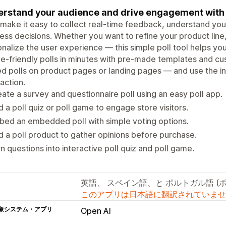
rstand your audience and drive engagement with ta
 make it easy to collect real-time feedback, understand you
ess decisions. Whether you want to refine your product line
nalize the user experience — this simple poll tool helps you 
e-friendly polls in minutes with pre-made templates and c
 polls on product pages or landing pages — and use the in
faction.
ate a survey and questionnaire poll using an easy poll app.
 a poll quiz or poll game to engage store visitors.
ed an embedded poll with simple voting options.
 a poll product to gather opinions before purchase.
n questions into interactive poll quiz and poll game.
英語、 スペイン語、と ポルトガル語 (
このアプリは日本語に翻訳されていませ
象システム・アプリ
Open AI