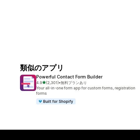
類似のアプリ
Powerful Contact Form Builder
5つ星中
4.9
(2,301)
•
無料プランあり
合計レビュー数：2301件
Your all-in-one form app for custom forms, registration
forms
Built for Shopify