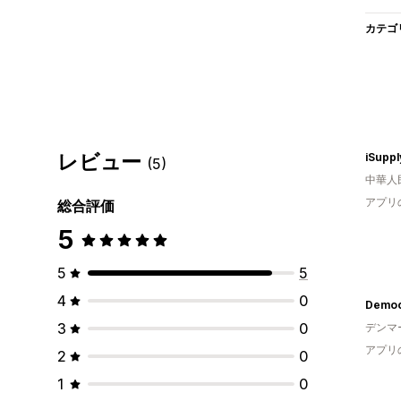
カテゴ
レビュー
iSuppl
(5)
中華人
アプリ
総合評価
5
5
5
4
0
3
0
デンマ
アプリ
2
0
1
0