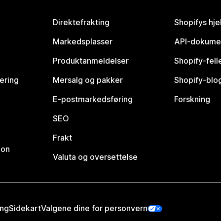
Direktefrakting
Shopifys hje
Markedsplasser
API-dokume
Produktanmeldelser
Shopify-fel
vering
Mersalg og pakker
Shopify-blo
E-postmarkedsføring
Forskning
SEO
Frakt
jon
Valuta og oversettelse
ing
Sidekart
Valgene dine for personvern