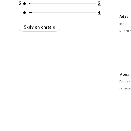
2
2
1
4
Adya
India
Skriv en omtale
Rundt 
Monar
Frankr
19 min