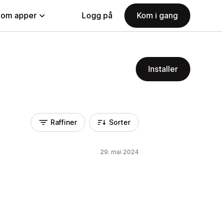
nom apper
Logg på
Kom i gang
Installer
Raffiner
Sorter
29. mai 2024