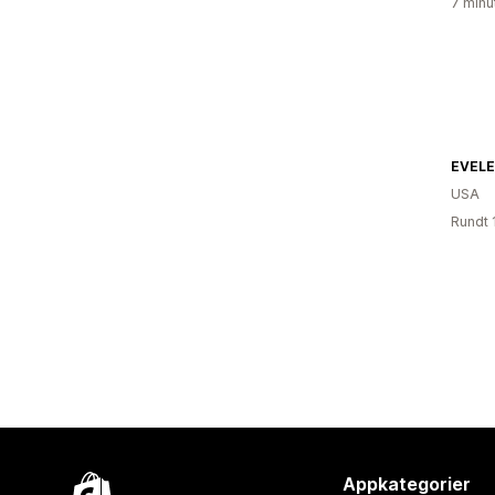
7 minu
EVELE
USA
Rundt 
Appkategorier