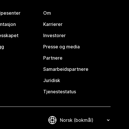
lpesenter
Om
ntasjon
Karrierer
lesskapet
Investorer
gg
Presse og media
Partnere
Samarbeidspartnere
Juridisk
Tjenestestatus