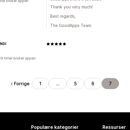
tter bruker appen
Thank you very much!
Best regards,
The GoodApps Team.
NDI
19 timer bruker appen
Forrige
1
…
5
6
7
Populære kategorier
Ressurser