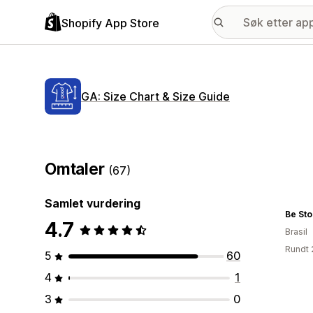
Shopify App Store
GA: Size Chart & Size Guide
Omtaler
(67)
Samlet vurdering
Be Sto
4.7
Brasil
Rundt 
5
60
4
1
3
0