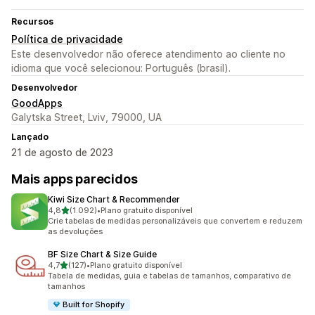
Recursos
Política de privacidade
Este desenvolvedor não oferece atendimento ao cliente no
idioma que você selecionou: Português (brasil).
Desenvolvedor
GoodApps
Galytska Street, Lviv, 79000, UA
Lançado
21 de agosto de 2023
Mais apps parecidos
Kiwi Size Chart & Recommender
de 5 estrelas
4,8
(1.092)
•
Plano gratuito disponível
1092 avaliações ao todo
Crie tabelas de medidas personalizáveis que convertem e reduzem
as devoluções
BF Size Chart & Size Guide
de 5 estrelas
4,7
(127)
•
Plano gratuito disponível
127 avaliações ao todo
Tabela de medidas, guia e tabelas de tamanhos, comparativo de
tamanhos
Built for Shopify