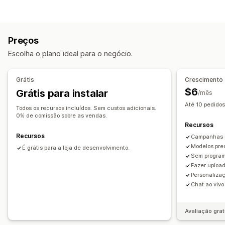
Pop-ups
Gráficos de tamanhos
Filtrar e classificar
Personalização
Imagens
Análises
Fontes
CSS personalizado
Gráficos de tamanhos
Opções de exibição
Preços
Pré-visualização
CSS personalizado
Cor e fonte
Texto personalizado
Escolha o plano ideal para o negócio.
Gráfico flutuante
Páginas de coleção
Responsividade para dispositivos móveis
Grátis
Crescimento
$6
Grátis para instalar
/mês
Até 10 pedidos
Todos os recursos incluídos. Sem custos adicionais.
0% de comissão sobre as vendas.
Recursos
Recursos
Campanhas i
Modelos pre
É grátis para a loja de desenvolvimento.
Sem progra
Fazer upload
Personalizaç
Chat ao vivo
Avaliação grat