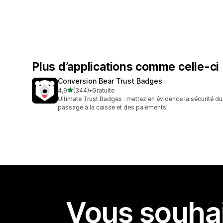
Plus d’applications comme celle-ci
Conversion Bear Trust Badges
étoile(s) sur 5
4,9
(344)
•
Gratuite
344 avis au total
Ultimate Trust Badges : mettez en évidence la sécurité du
passage à la caisse et des paiements
Vous souhai