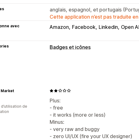
es
anglais, espagnol, et portugais (Portu
Cette application n’est pas traduite en
ionne avec
Amazon
Facebook
Linkedin
Open A
ories
Badges et icônes
Types d’icônes
Médias sociaux
Personnalisation
 Market
Animations
Arrière-plans
Bordures
Optimisation pour le format mobile
Plus:
 d’utilisation de
- free
cation
Position de l’icône
- it works (more or less)
Position manuelle
Pied de page
En-
Minus:
- very raw and buggy
Page d’accueil
Pages de destination
- zero UI/UX (fire your UX designer)