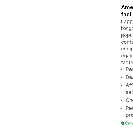
Amél
facil
L’app
l’eng
popul
conte
compl
égale
facil
Per
Des
Aff
sec
Cho
Per
pr
Con