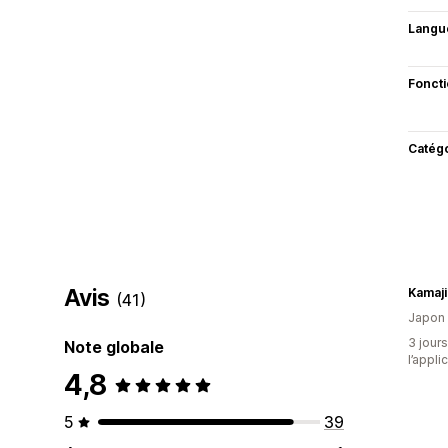
Langu
Fonct
Catég
Avis
Kamaji
(41)
Japon
3 jours
Note globale
l’appli
4,8
5
39