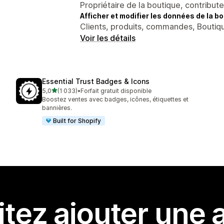
Propriétaire de la boutique, contribut
Afficher et modifier les données de la bo
Clients, produits, commandes, Boutiqu
Voir les détails
Essential Trust Badges & Icons
étoile(s) sur 5
5,0
(1 033)
•
Forfait gratuit disponible
1033 avis au total
Boostez ventes avec badges, icônes, étiquettes et
bannières.
Built for Shopify
tez ajouter une a