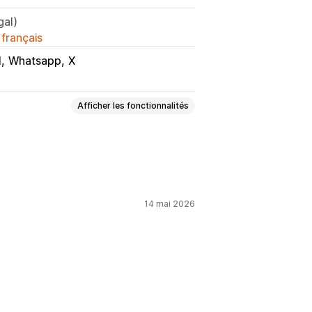
gal)
 français
I
Whatsapp
X
Afficher les fonctionnalités
14 mai 2026
Couleurs
Esthétique
Taille
tête
Section principale
Pages de produit