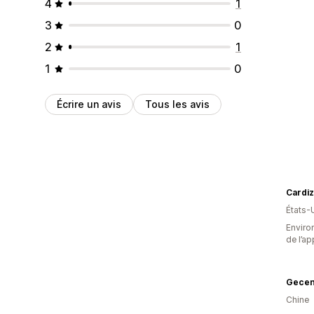
4
1
3
0
2
1
1
0
Écrire un avis
Tous les avis
Cardi
États-
Environ
de l’ap
Gece
Chine