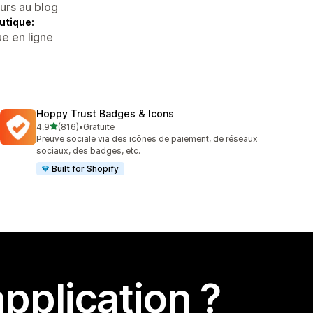
eurs au blog
utique:
e en ligne
Hoppy Trust Badges & Icons
étoile(s) sur 5
4,9
(816)
•
Gratuite
816 avis au total
Preuve sociale via des icônes de paiement, de réseaux
sociaux, des badges, etc.
Built for Shopify
pplication ?