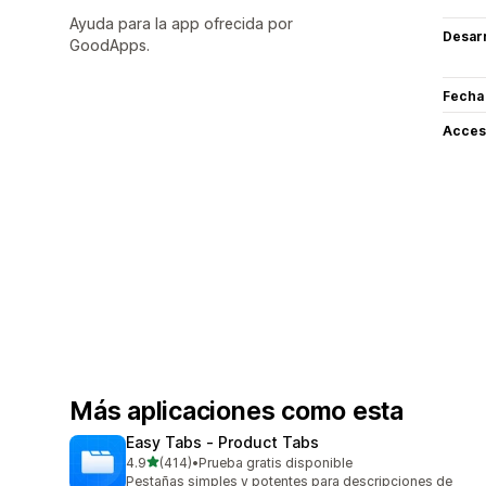
Ayuda para la app ofrecida por
Desarr
GoodApps.
Fecha
Acceso
Más aplicaciones como esta
Easy Tabs ‑ Product Tabs
de 5 estrellas
4.9
(414)
•
Prueba gratis disponible
414 reseñas en total
Pestañas simples y potentes para descripciones de