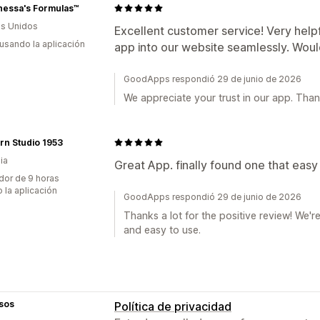
nessa's Formulas™
s Unidos
Excellent customer service! Very help
 usando la aplicación
app into our website seamlessly. Wou
GoodApps respondió 29 de junio de 2026
We appreciate your trust in our app. Thank
rn Studio 1953
ia
Great App. finally found one that ea
dor de 9 horas
 la aplicación
GoodApps respondió 29 de junio de 2026
Thanks a lot for the positive review! We'r
and easy to use.
sos
Política de privacidad