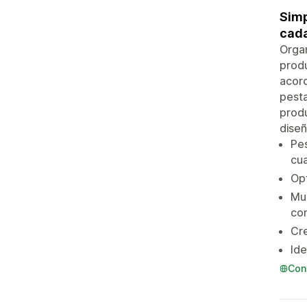
Simp
cada
Organ
produ
acord
pesta
produ
diseñ
Pes
cua
Opt
Mue
con
Cre
Ide
Con