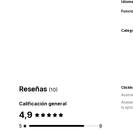
Idiom
Funci
Categ
Reseñas
Clickk
(10)
Austral
Alrede
Calificación general
la apli
4,9
5
9