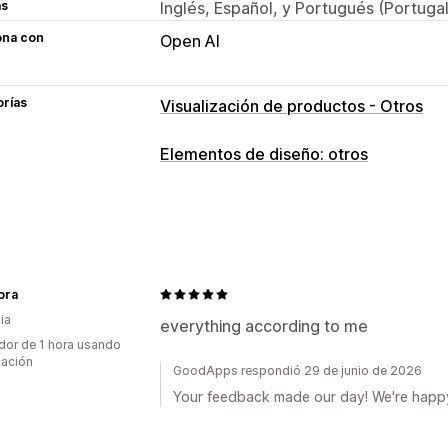
as
Inglés, Español, y Portugués (Portugal
ona con
Open AI
orías
Visualización de productos - Otros
Elementos de diseño: otros
ora
ia
everything according to me
dor de 1 hora usando
cación
GoodApps respondió 29 de junio de 2026
Your feedback made our day! We're happy