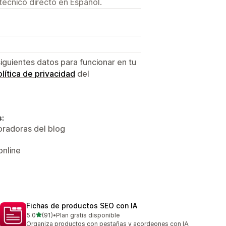
técnico directo en Español.
siguientes datos para funcionar en tu
lítica de privacidad
del
s:
oradoras del blog
online
Fichas de productos SEO con IA
de 5 estrellas
5.0
(91)
•
Plan gratis disponible
91 reseñas en total
Organiza productos con pestañas y acordeones con IA