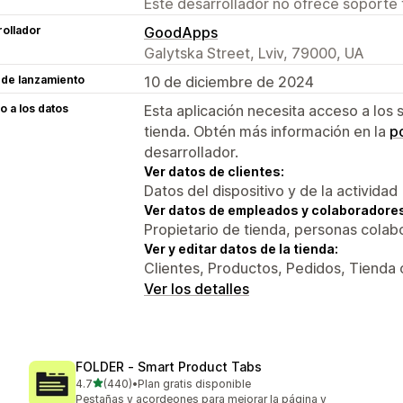
Este desarrollador no ofrece soporte 
ollador
GoodApps
Galytska Street, Lviv, 79000, UA
 de lanzamiento
10 de diciembre de 2024
 a los datos
Esta aplicación necesita acceso a los 
tienda. Obtén más información en la
po
desarrollador.
Ver datos de clientes:
Datos del dispositivo y de la actividad
Ver datos de empleados y colaboradore
Propietario de tienda, personas colab
Ver y editar datos de la tienda:
Clientes, Productos, Pedidos, Tienda 
Ver los detalles
FOLDER ‑ Smart Product Tabs
de 5 estrellas
4.7
(440)
•
Plan gratis disponible
440 reseñas en total
Pestañas y acordeones para mejorar la página y