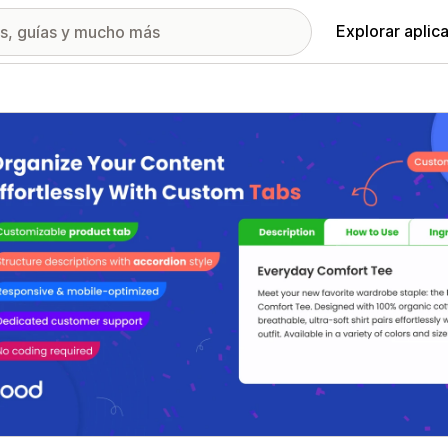
Explorar aplic
ía de imágenes destacadas