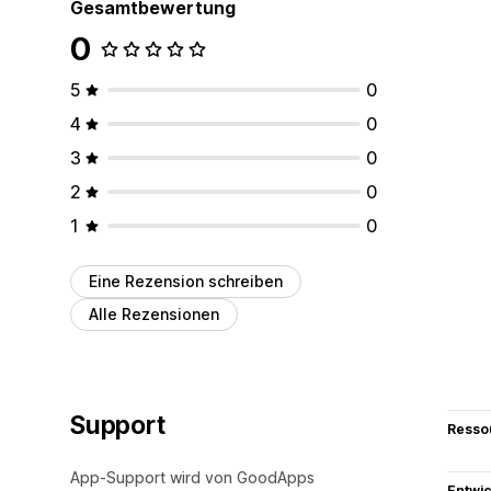
Gesamtbewertung
0
5
0
4
0
3
0
2
0
1
0
Eine Rezension schreiben
Alle Rezensionen
Support
Resso
App-Support wird von GoodApps
Entwic