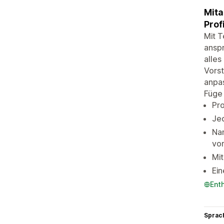
Mita
Prof
Mit T
anspr
alles
Vorst
anpas
Füge
Pro
Jed
Nam
vor
Mit
Ein
Ent
Sprac