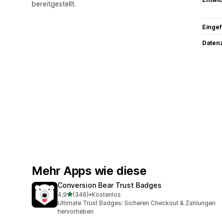
bereitgestellt.
Eingef
Datenz
Mehr Apps wie diese
Conversion Bear Trust Badges
von 5 Sternen
4,9
(346)
•
Kostenlos
346 Rezensionen insgesamt
Ultimate Trust Badges: Sicheren Checkout & Zahlungen
hervorheben