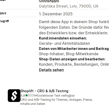
GoodApps
Galytska Street, Lviv, 79000, UA
ührt
1. Dezember 2025
ugriff
Damit diese App in deinem Shop funktio
folgenden Daten. Die Gründe dafür fin
des Entwicklers bzw. der Entwicklerin.
Kund:innendaten einsehen:
Geräte- und Aktivitätsdaten
Daten von Mitarbeiter:innen und Beitra
Shop-Inhaber, Blog-Mitwirkende
Shop-Daten anzeigen und bearbeiten:
Kunden, Produkte, Bestellungen, Onli
Details sehen
Shoplift ‑ CRO & A/B Testing
von 5 Sternen
4,9
(117)
•
Kostenloser Test verfügbar
117 Rezensionen insgesamt
CRO und A/B-Testing für Themes, Vorlagen, Preise,
Inhalte und Seiten