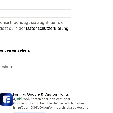
niert, benötigt sie Zugriff auf die
dest du in der
Datenschutzerklärung
genden einsehen:
neshop
Fontify: Google & Custom Fonts
von 5 Sternen
4,9
(755)
•
Kostenloser Plan verfügbar
755 Rezensionen insgesamt
Google Fonts und benutzerdefinierte Schriftarten
hinzufügen, DSGVO-konform durch lokales Hosting