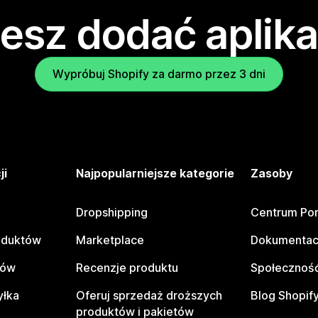
esz dodać aplika
Wypróbuj Shopify za darmo przez 3 dni
ji
Najpopularniejsze kategorie
Zasoby
Dropshipping
Centrum Po
oduktów
Marketplace
Dokumentac
tów
Recenzje produktu
Społeczność
yłka
Oferuj sprzedaż droższych
Blog Shopif
produktów i pakietów