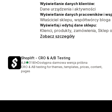
Wyświetlanie danych klientów:
Dane urządzenia i aktywności
Wyświetlanie danych pracowników i ws
Właściciel sklepu, współtwórcy bloga
Wyświetlaj i edytuj dane sklepu:
Klienci, produkty, zamówienia, Sklep o
Zobacz szczegóły
Shoplift ‑ CRO & A/B Testing
na 5 gwiazdek
4,9
(118)
•
Dostępna darmowa wersja próbna
Łączna liczba recenzji: 118
CRO & AB testing for themes, templates, prices, content,
pages