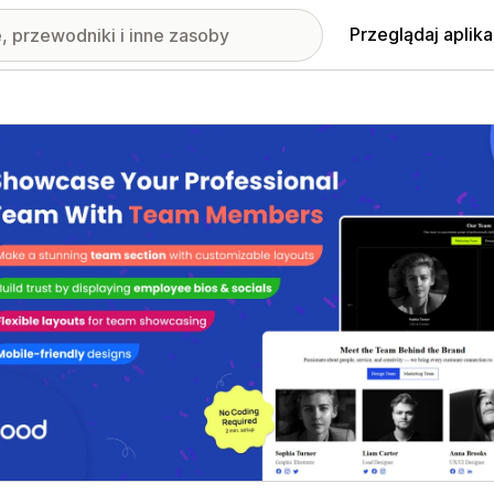
Przeglądaj aplika
nione obrazy w galerii