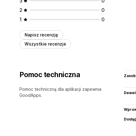
3
0
2
0
1
0
Napisz recenzję
Wszystkie recenzje
Pomoc techniczna
Zasob
Pomoc techniczną dla aplikacji zapewnia
Dewel
GoodApps.
Wprow
Dostę