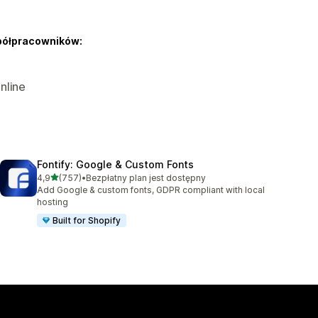
półpracowników:
nline
Fontify: Google & Custom Fonts
na 5 gwiazdek
4,9
(757)
•
Bezpłatny plan jest dostępny
Łączna liczba recenzji: 757
Add Google & custom fonts, GDPR compliant with local
hosting
Built for Shopify