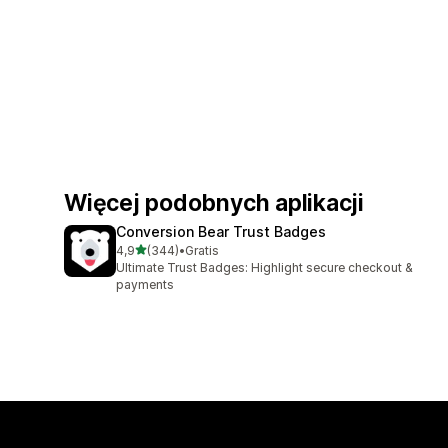
Więcej podobnych aplikacji
Conversion Bear Trust Badges
na 5 gwiazdek
4,9
(344)
•
Gratis
Łączna liczba recenzji: 344
Ultimate Trust Badges: Highlight secure checkout &
payments