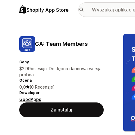
Shopify App Store
Wyróż
GA: Team Members
Ceny
$2.99/miesiąc. Dostępna darmowa wersja
próbna.
Ocena
0,0
(0 Recenzje)
Deweloper
GoodApps
Zainstaluj