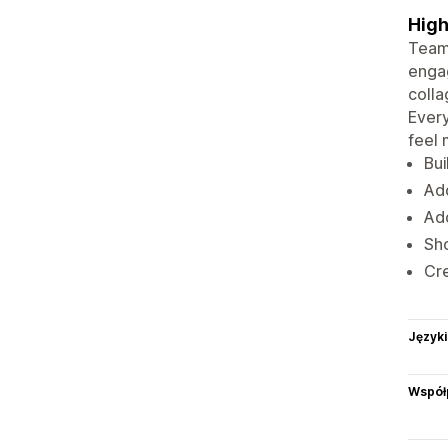
High
Team 
engag
colla
Every
feel
Bui
Add
Add
Sho
Cre
Języki
Współ